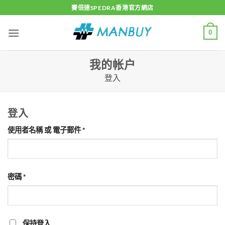
Skip
賽倍達SPEDRA香港官方網店
to
content
0
我的帐户
登入
登入
必
使用者名稱 或 電子郵件
*
填
必
密碼
*
填
保持登入