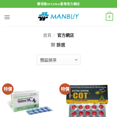
Skip
賽倍達SPEDRA香港官方網店
to
content
0
首頁
/
官方網店
篩選
特價
特價