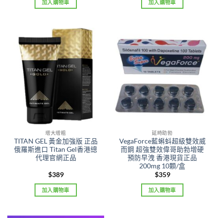
加入購物車
加入購物車
增大增粗
延時助勃
TITAN GEL 黃金加強版 正品
VegaForce藍蝌蚪超級雙效威
俄羅斯進口 Titan Gel香港總
而鋼 超強雙效偉哥助勃增硬
代理官網正品
預防早洩 香港現貨正品
200mg 10顆/盒
$
389
$
359
加入購物車
加入購物車