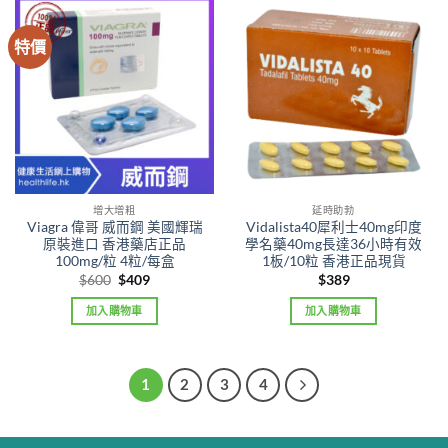
特價
增大增粗
延時助勃
Viagra 偉哥 威而鋼 美國輝瑞
Vidalista40犀利士40mg印度
原裝進口 香港藥店正品
學名藥40mg長達36小時有效
100mg/粒 4粒/每盒
1板/10粒 香港正品現貨
Original
Current
$
600
$
409
$
389
price
price
was:
is:
加入購物車
加入購物車
$600.
$409.
1
2
3
4