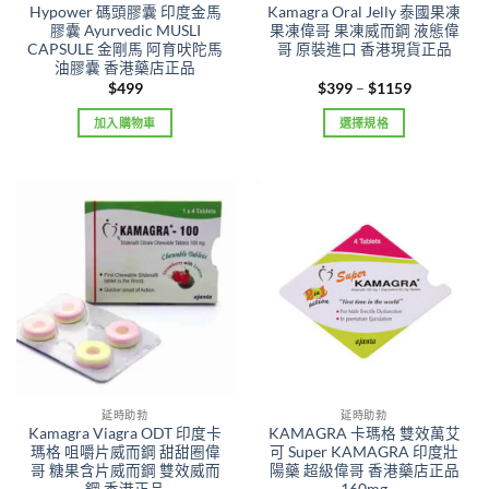
Hypower 碼頭膠囊 印度金馬
Kamagra Oral Jelly 泰國果凍
膠囊 Ayurvedic MUSLI
果凍偉哥 果凍威而鋼 液態偉
CAPSULE 金剛馬 阿育吠陀馬
哥 原裝進口 香港現貨正品
油膠囊 香港藥店正品
Price
$
499
$
399
–
$
1159
range:
$399
加入購物車
選擇規格
through
$1159
This
product
has
multiple
variants.
The
options
may
be
chosen
on
the
延時助勃
延時助勃
product
Kamagra Viagra ODT 印度卡
KAMAGRA 卡瑪格 雙效萬艾
page
瑪格 咀嚼片威而鋼 甜甜圈偉
可 Super KAMAGRA 印度壯
哥 糖果含片威而鋼 雙效威而
陽藥 超級偉哥 香港藥店正品