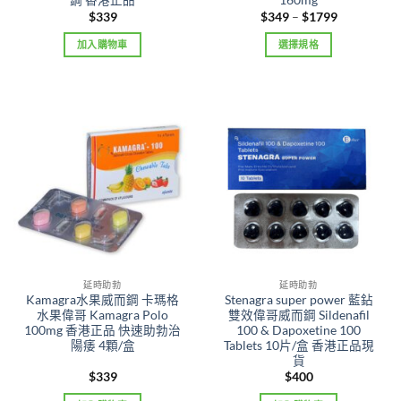
鋼 香港正品
160mg
Price
$
339
$
349
–
$
1799
range:
$349
加入購物車
選擇規格
through
$1799
This
product
has
multiple
variants.
The
options
may
be
chosen
on
the
延時助勃
延時助勃
product
Kamagra水果威而鋼 卡瑪格
Stenagra super power 藍鉆
page
水果偉哥 Kamagra Polo
雙效偉哥威而鋼 Sildenafil
100mg 香港正品 快速助勃治
100 & Dapoxetine 100
陽痿 4顆/盒
Tablets 10片/盒 香港正品現
貨
$
339
$
400