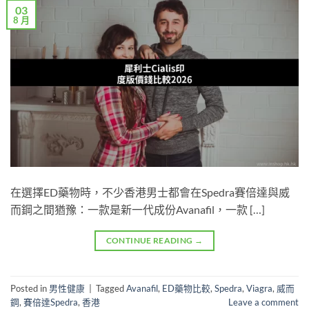
03
8 月
在選擇ED藥物時，不少香港男士都會在Spedra賽倍達與威
而鋼之間猶豫：一款是新一代成份Avanafil，一款 […]
CONTINUE READING
→
Posted in
男性健康
|
Tagged
Avanafil
,
ED藥物比較
,
Spedra
,
Viagra
,
威而
鋼
,
賽倍達Spedra
,
香港
Leave a comment