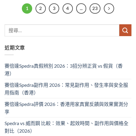
1
2
3
4
...
23
近期文章
賽倍達Spedra真假辨別 2026：3招分辨正貨 vs 假貨（香
港）
賽倍達Spedra副作用 2026：常見副作用、發生率與安全服
用指南（香港）
賽倍達Spedra評價 2026：香港用家真實反饋與效果實測分
享
Spedra vs 威而鋼 比較：效果、起效時間、副作用與價格全
對比（2026）