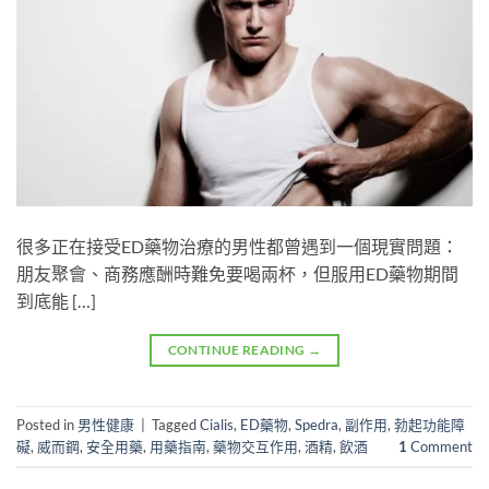
很多正在接受ED藥物治療的男性都曾遇到一個現實問題：
朋友聚會、商務應酬時難免要喝兩杯，但服用ED藥物期間
到底能 […]
CONTINUE READING
→
Posted in
男性健康
|
Tagged
Cialis
,
ED藥物
,
Spedra
,
副作用
,
勃起功能障
礙
,
威而鋼
,
安全用藥
,
用藥指南
,
藥物交互作用
,
酒精
,
飲酒
1
Comment