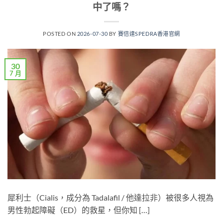
中了嗎？
POSTED ON
2026-07-30
BY
賽倍達SPEDRA香港官網
30
7 月
犀利士（Cialis，成分為 Tadalafil / 他達拉非）被很多人視為
男性勃起障礙（ED）的救星，但你知 […]