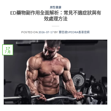
男性健康
ED藥物副作用全面解析：常見不適症狀與有
效處理方法
POSTED ON
2026-07-17
BY
賽倍達SPEDRA香港官網
17
7 月