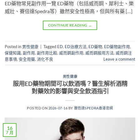
ED藥物常見副作用一覽 ED藥物（包括威而鋼、犀利士、樂
威壯、賽倍達Spedra等）雖然安全性極高，但與所有藥 […]
CONTINUE READING
→
Posted in
男性健康
|
Tagged
ED
,
ED治療方法
,
ED藥物
,
ED藥物副作用
,
保健知識
,
副作用
,
副作用比較
,
威而鋼副作用
,
威而鋼服用方法
,
威而鋼注
意事項
,
安全用藥
,
消化不良
Leave a comment
男性健康
服用ED藥物期間可以飲酒嗎？醫生解析酒精
對藥效的影響與安全飲酒指引
POSTED ON
2026-07-16
BY
賽倍達SPEDRA香港官網
16
7 月