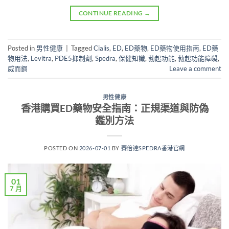
CONTINUE READING
→
Posted in
男性健康
|
Tagged
Cialis
,
ED
,
ED藥物
,
ED藥物使用指南
,
ED藥
物用法
,
Levitra
,
PDE5抑制劑
,
Spedra
,
保健知識
,
勃起功能
,
勃起功能障礙
,
威而鋼
Leave a comment
男性健康
香港購買ED藥物安全指南：正規渠道與防偽
鑑別方法
POSTED ON
2026-07-01
BY
賽倍達SPEDRA香港官網
01
7 月