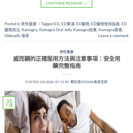
CONTINUE READING
→
Posted in
男性健康
|
Tagged
ED
,
ED果凍
,
ED藥物
,
ED藥物使用指南
,
ED
藥物用法
,
Kamagra
,
Kamagra Oral Jelly
,
Kamagra效果
,
Kamagra香港
,
Sildenafil
,
偉哥
Leave a comment
男性健康
威而鋼的正確服用方法與注意事項：安全用
藥完整指南
POSTED ON
2026-07-15
BY
賽倍達SPEDRA香港官網
15
7 月