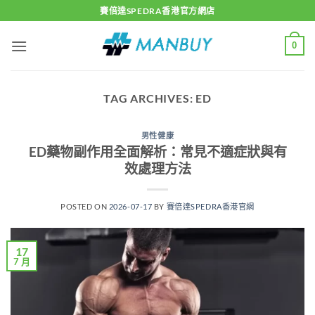
Skip
賽倍達SPEDRA香港官方網店
to
content
0
TAG ARCHIVES:
ED
男性健康
ED藥物副作用全面解析：常見不適症狀與有
效處理方法
POSTED ON
2026-07-17
BY
賽倍達SPEDRA香港官網
17
7 月