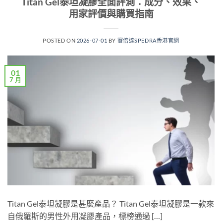
Titan Gel泰坦凝膠全面評測：成分、效果、
用家評價與購買指南
POSTED ON
2026-07-01
BY
賽倍達SPEDRA香港官網
01
7 月
Titan Gel泰坦凝膠是甚麼產品？ Titan Gel泰坦凝膠是一款來
自俄羅斯的男性外用凝膠產品，標榜通過 […]