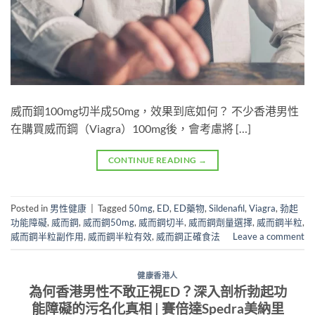
威而鋼100mg切半成50mg，效果到底如何？ 不少香港男性
在購買威而鋼（Viagra）100mg後，會考慮將 […]
CONTINUE READING
→
Posted in
男性健康
|
Tagged
50mg
,
ED
,
ED藥物
,
Sildenafil
,
Viagra
,
勃起
功能障礙
,
威而鋼
,
威而鋼50mg
,
威而鋼切半
,
威而鋼劑量選擇
,
威而鋼半粒
,
威而鋼半粒副作用
,
威而鋼半粒有效
,
威而鋼正確食法
Leave a comment
健康香港人
為何香港男性不敢正視ED？深入剖析勃起功
能障礙的污名化真相 | 賽倍達Spedra美納里