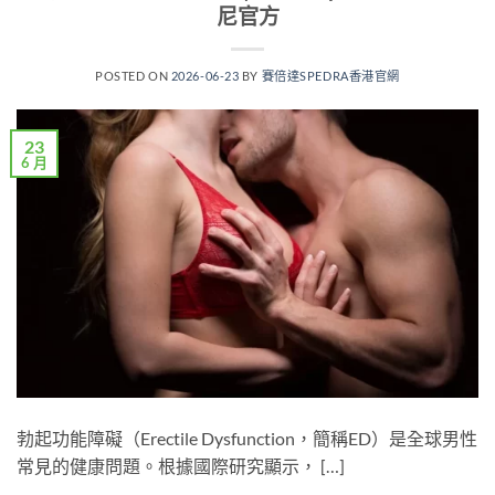
尼官方
POSTED ON
2026-06-23
BY
賽倍達SPEDRA香港官網
23
6 月
勃起功能障礙（Erectile Dysfunction，簡稱ED）是全球男性
常見的健康問題。根據國際研究顯示， […]