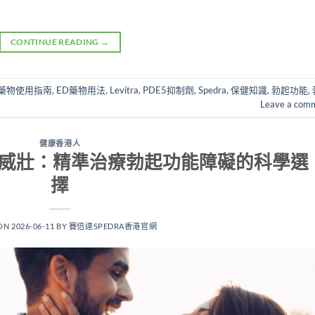
CONTINUE READING
→
D藥物使用指南
,
ED藥物用法
,
Levitra
,
PDE5抑制劑
,
Spedra
,
保健知識
,
勃起功能
,
Leave a com
健康香港人
ra樂威壯：精準治療勃起功能障礙的科學選
擇
 ON
2026-06-11
BY
賽倍達SPEDRA香港官網