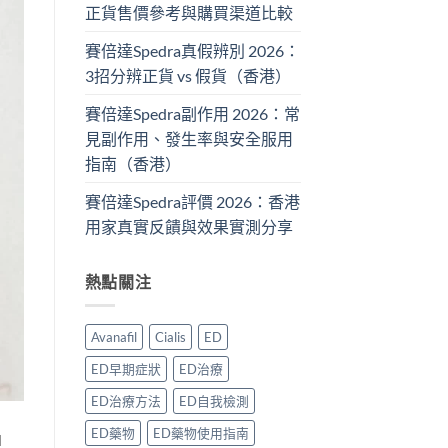
正貨售價參考與購買渠道比較
賽倍達Spedra真假辨別 2026：
3招分辨正貨 vs 假貨（香港）
賽倍達Spedra副作用 2026：常
見副作用、發生率與安全服用
指南（香港）
賽倍達Spedra評價 2026：香港
用家真實反饋與效果實測分享
熱點關注
Avanafil
Cialis
ED
ED早期症狀
ED治療
ED治療方法
ED自我檢測
ED藥物
ED藥物使用指南
」