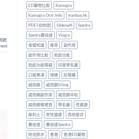
ED藥物比較
Kamagra
Kamagra Oral Jelly
manbuy.hk
PDE5抑制劑
Sildenafil
Spedra
Spedra賽倍達
Viagra
勃起
保健知識
偉哥
副作用
ment
副作用比較
勃起功能
勃起功能障礙
印度學名藥
口服果凍
增硬
壯陽藥
威而鋼
威而鋼50mg
威而鋼副作用
威而鋼半粒
威而鋼哪裡買
學名藥
性健康
犀利士
男性健康
西地那非
賽倍達
賽倍達Spedra
阿伐那非
香港
香港ED藥物