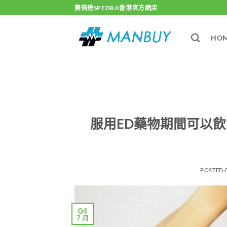
Skip
賽倍達SPEDRA香港官方網店
to
content
HO
服用ED藥物期間可以
POSTED
04
7 月