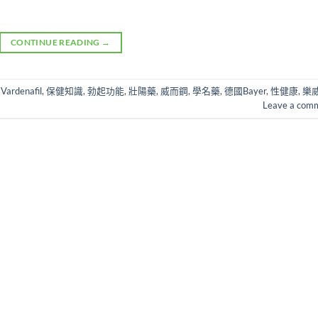
CONTINUE READING
→
,
Vardenafil
,
保健知識
,
勃起功能
,
壯陽藥
,
威而鋼
,
學名藥
,
德國Bayer
,
性健康
,
樂
Leave a com