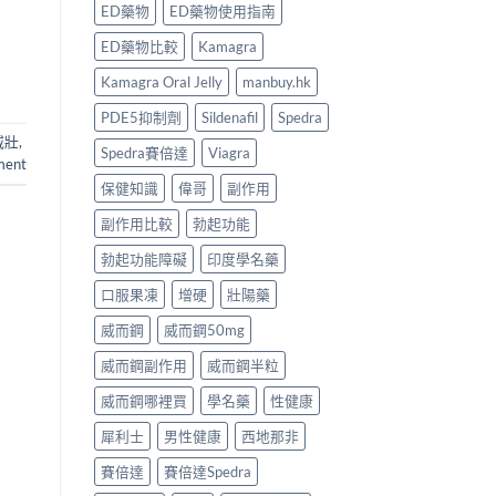
ED藥物
ED藥物使用指南
ED藥物比較
Kamagra
Kamagra Oral Jelly
manbuy.hk
PDE5抑制劑
Sildenafil
Spedra
威壯
,
Spedra賽倍達
Viagra
ment
保健知識
偉哥
副作用
副作用比較
勃起功能
勃起功能障礙
印度學名藥
口服果凍
增硬
壯陽藥
威而鋼
威而鋼50mg
威而鋼副作用
威而鋼半粒
威而鋼哪裡買
學名藥
性健康
犀利士
男性健康
西地那非
賽倍達
賽倍達Spedra