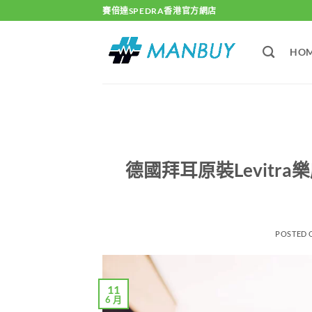
Skip
賽倍達SPEDRA香港官方網店
to
content
HO
德國拜耳原裝Levit
POSTED
11
6 月