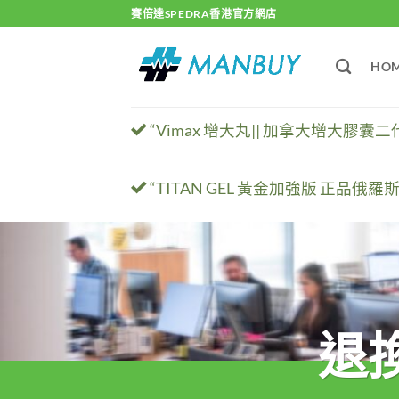
Skip
賽倍達SPEDRA香港官方網店
to
content
HO
“Vimax 增大丸|| 加拿大增大膠
“TITAN GEL 黃金加強版 正品俄羅
退換