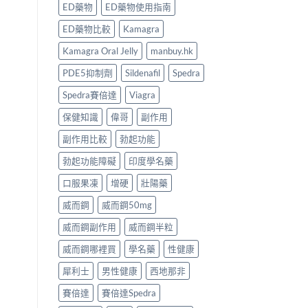
ED藥物
ED藥物使用指南
ED藥物比較
Kamagra
Kamagra Oral Jelly
manbuy.hk
PDE5抑制劑
Sildenafil
Spedra
Spedra賽倍達
Viagra
保健知識
偉哥
副作用
副作用比較
勃起功能
勃起功能障礙
印度學名藥
口服果凍
增硬
壯陽藥
威而鋼
威而鋼50mg
威而鋼副作用
威而鋼半粒
威而鋼哪裡買
學名藥
性健康
犀利士
男性健康
西地那非
賽倍達
賽倍達Spedra