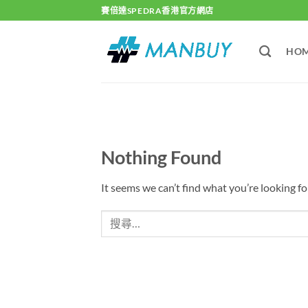
Skip
賽倍達SPEDRA香港官方網店
to
content
HO
Nothing Found
It seems we can’t find what you’re looking fo