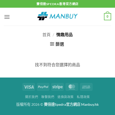
Skip
賽倍達SPEDRA香港官方網店
to
content
0
首頁
/
情趣用品
篩選
找不到符合您選擇的商品
Visa
PayPal
Stripe
MasterCard
Cash
On
關於我們
聯繫我們
退換貨政策
私隱政策
Delivery
版權所有 2026 ©
賽倍達Spedra官方網店 Manbuy.hk