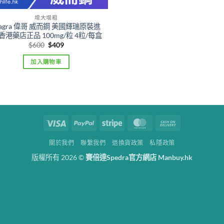
增大增粗
iagra 偉哥 威而鋼 美國輝瑞原裝進
 香港藥店正品 100mg/粒 4粒/每盒
Original
Current
$
600
$
409
price
price
was:
is:
加入購物車
$600.
$409.
Visa
PayPal
Stripe
MasterCard
Cash
On
關於我們
聯繫我們
退換貨政策
私隱政策
Delivery
版權所有 2026 ©
賽倍達Spedra官方網店 Manbuy.hk