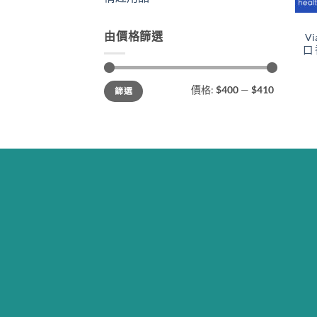
由價格篩選
V
口
最
最
價格:
$400
—
$410
篩選
低
高
價
價
格
格