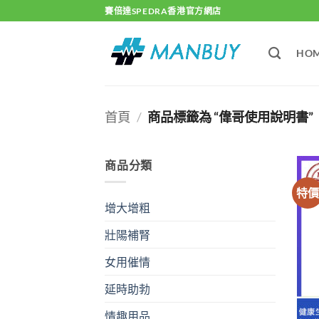
Skip
賽倍達SPEDRA香港官方網店
to
content
HO
首頁
/
商品標籤為 “偉哥使用說明書”
商品分類
特
增大增粗
壯陽補腎
女用催情
延時助勃
情趣用品