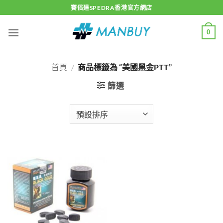
Skip
賽倍達SPEDRA香港官方網店
to
content
0
首頁
/
商品標籤為 “美國黑金PTT”
篩選