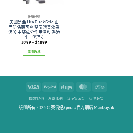
壯陽補腎
美國黑金 Usa BlackGold 正
品防偽碼可查 藥局購買效果
保證 中藥成分作用溫和 香港
唯一代理商
Price
$
799
–
$
1899
range:
$799
選擇規格
through
$1899
This
product
has
multiple
variants.
Visa
PayPal
Stripe
MasterCard
Cash
The
On
options
關於我們
聯繫我們
退換貨政策
私隱政策
Delivery
may
版權所有 2026 ©
賽倍達Spedra官方網店 Manbuy.hk
be
chosen
on
the