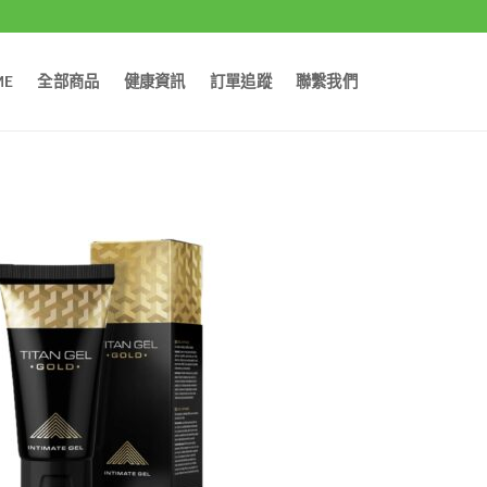
ME
全部商品
健康資訊
訂單追蹤
聯繫我們