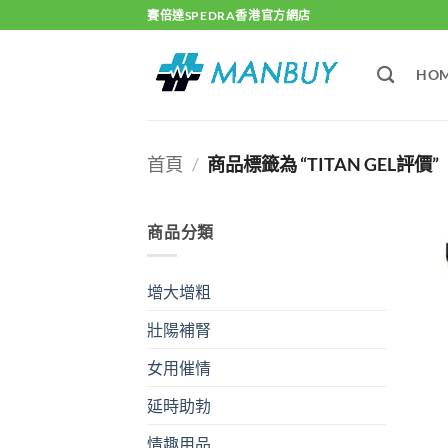
Skip
賽倍達SPEDRA香港官方網店
to
content
HO
首頁
/
商品標籤為 “TITAN GEL評價”
商品分類
增大增粗
壯陽補腎
女用催情
延時助勃
情趣用品