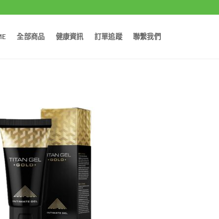
ME
全部商品
健康資訊
訂單追蹤
聯繫我們