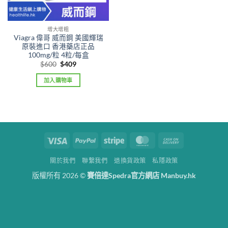
增大增粗
Viagra 偉哥 威而鋼 美國輝瑞
原裝進口 香港藥店正品
100mg/粒 4粒/每盒
Original
Current
$
600
$
409
price
price
was:
is:
加入購物車
$600.
$409.
Visa
PayPal
Stripe
MasterCard
Cash
On
關於我們
聯繫我們
退換貨政策
私隱政策
Delivery
版權所有 2026 ©
賽倍達Spedra官方網店 Manbuy.hk