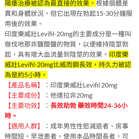
陽痿治療被認為最直接的效果
。
根據個體差
異和身體狀況，但它出現在勃起15-30分鐘服
用後的效果。
印度樂威壯Levifil-20mg的主要成分是一種叫
做伐地那非鹽酸鹽的物質，以便維持陰莖勃
起，具有增大血流量到陰莖的效果。
印度樂
威壯Levifil-20mg比威而鋼長效，持久力被認
為是約5小時。
【產品名稱】
：印度樂威壯Levifil 20mg
【主要成份】
：他達拉非20mg
【主要功效】
：
長效助勃 藥效時間24-36小
時。
【適用人群】
：成年男性性慾減退者、房事
時間短。早泄患者。使用本品時間長者，可