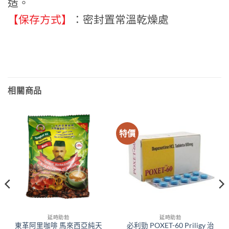
造。
【保存方式】
：密封置常溫乾燥處
相關商品
特價
延時助勃
延時助勃
東革阿里咖啡 馬來西亞純天
必利勁 POXET-60 Priligy 治