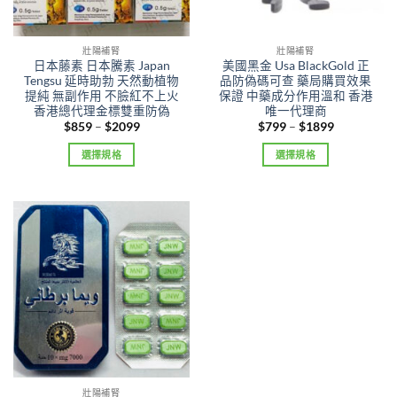
壯陽補腎
壯陽補腎
日本藤素 日本騰素 Japan
美國黑金 Usa BlackGold 正
Tengsu 延時助勃 天然動植物
品防偽碼可查 藥局購買效果
提純 無副作用 不臉紅不上火
保證 中藥成分作用溫和 香港
香港總代理金標雙重防偽
唯一代理商
Price
Price
$
859
–
$
2099
$
799
–
$
1899
range:
range:
$859
$799
選擇規格
選擇規格
through
through
$2099
$1899
This
This
product
product
has
has
multiple
multiple
variants.
variants.
The
The
options
options
may
may
be
be
chosen
chosen
on
on
the
the
壯陽補腎