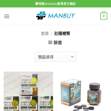
Skip
賽倍達SPEDRA香港官方網店
to
content
0
首頁
/
壯陽補腎
篩選