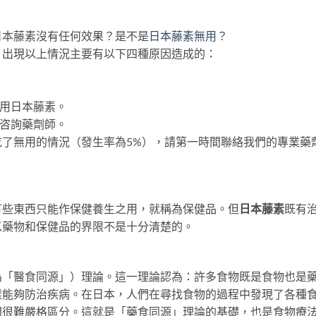
日本藤素沒有任何效果？是不是
日本藤素無用
？
，出現以上情況主要有以下四種原因造成的：
服用日本藤素。
必咨詢藥劑師。
吃了無用的情況（發生率為5%），請第一時間聯絡我們的專業藥
有些東西只能作保健養生之用，就稱為保健品。但
日本藤素
既有
以藥物和保健品的界限不是十分清楚的。
為「醫食同源」）理論。這一理論認為：許多食物既是食物也是
樣能夠防治疾病。在日本，人們在尋找食物的過程中發現了各種
間很難嚴格區分。這就是「藥食同源」理論的基礎，也是食物療