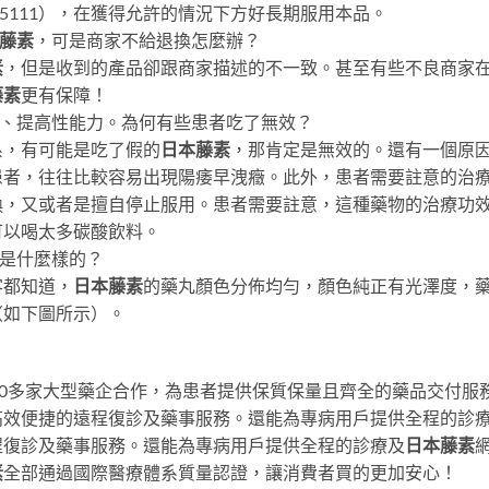
cy5111），在獲得允許的情況下方好長期服用本品。
藤素
，可是商家不給退換怎麼辦？
素
，但是收到的產品卻跟商家描述的不一致。甚至有些不良商家
藤素
更有保障！
、提高性能力。為何有些患者吃了無效？
系，有可能是吃了假的
日本藤素
，那肯定是無效的。還有一個原
患者，往往比較容易出現陽痿早洩癥。此外，患者需要註意的治
換，又或者是擅自停止服用。患者需要註意，這種藥物的治療功
可以喝太多碳酸飲料。
是什麼樣的？
客都知道，
日本藤素
的藥丸顏色分佈均勻，顏色純正有光澤度，
（如下圖所示）。
00多家大型藥企合作，為患者提供保質保量且齊全的藥品交付服
高效便捷的遠程復診及藥事服務。還能為專病用戶提供全程的診
程復診及藥事服務。還能為專病用戶提供全程的診療及
日本藤素
素
全部通過國際醫療體系質量認證，讓消費者買的更加安心！