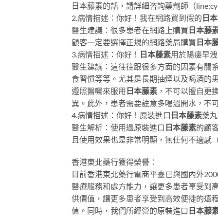
日本藤素的話，請詳細咨詢藥劑師（line:
2.病情描述：你好！我在網路買到假的
日本
醫生建議：很多患者在網路上購買
日本藤
顧客一定要選擇正規的網路藥局購買
日本
3.病情描述：你好！
日本藤素
用於陽痿早洩
醫生建議：這往往跟很多方面的因素有關
食習慣等等。尤其是長期抽煙以及喝酒的
遵照醫囑來服用
日本藤素
，不可以擅自更
異。此外，患者需要註意多喝溫開水，不
4.病情描述：你好！原裝進口
日本藤素
藥丸
醫生解析：使用過原裝進口
日本藤素
的顧
且使用效果也是非常明顯，無任何不適感
香港東北藥行獲得榮譽：
目前香港東北藥行電商平臺已與國內外20
醫療服務和處方能力，讓更多患者享受到
供價值，讓更多患者享受到高效便捷的遠
值。同時，我們所經營的原裝進口
日本藤