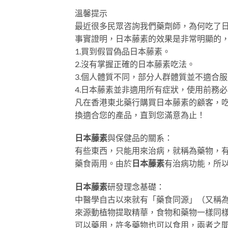
溫馨提示
最近很多民眾咨詢我們藥劑師，為何吃了
事實證明，日本藤素的效果是非常明顯的
1.買到假冒偽品日本藤素。
2.沒有掌握正確的日本藤素吃法。
3.個人體質不同，部分人群體質並不適合
4.日本藤素並非適用所有症狀，使用前務
凡在香港東北藥行購買日本藤素的顧客，
換適合您的產品，直到您滿意為止！
日本藤素
與保健品的關系：
有些東西，只能用來治病，就稱為藥物，
藥食兩用。由於
日本藤素
有治病功能，所
日本藤素
研發理念基礎：
中醫學自古以來就有「藥食同源」（又稱
來源動植物提取精華，食物和藥物一樣同
可以藥用，許多藥物也可以食用，兩者之