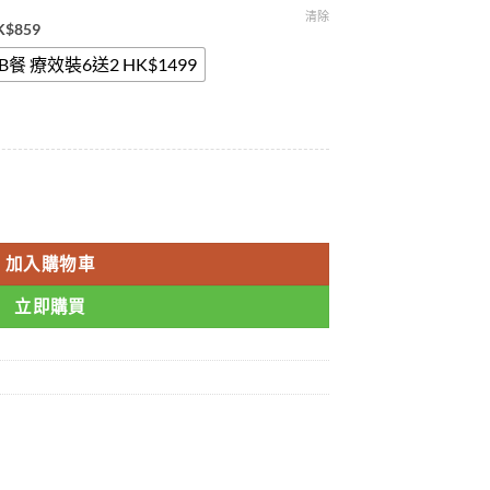
清除
K$859
B餐 療效裝6送2 HK$1499
ngsu 延時助勃 天然動植物提純 無副作用 不臉紅不上火 香港總代理金標雙重防
加入購物車
立即購買