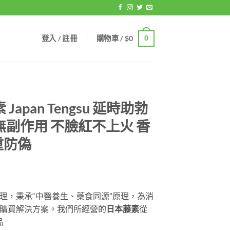
登入 / 註冊
購物車 /
$
0
0
apan Tengsu 延時助勃
無副作用 不臉紅不上火 香
重防偽
理，秉承“中醫養生、藥食同源”原理，為消
購買解決方案。我們所經營的
日本藤素
從
gh
品
9