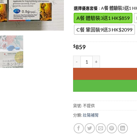
: A餐 體驗裝3送1 H
選擇優惠套餐
A餐 體驗裝3送1 HK$859
C餐 鞏固裝9送3 HK$2099
$
859
日本藤素 日本騰素 Japan Te
貨號:
不提供
分類:
壯陽補腎