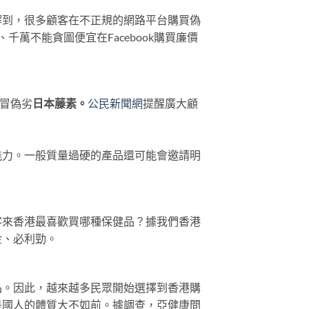
解到，很多顧客在不正規的網路平台購買偽
萬不能貪圖便宜在Facebook購買廉價
假冒偽劣
日本藤素。
公民新聞網
提醒廣大顧
能力。一般質量過硬的產品還可能會邀請明
客來香港最喜歡買哪種保健品？據我們香港
金、必利勁。
品。因此，越來越多民眾開始選擇到香港購
是國人的體質大不如前。據調查，亞健康問