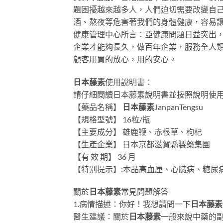
題困擾越來越多人，人們迫切需要改變自
酒、熬夜等危害著我們的身體健康，容易
健康管理中心所言：亞健康問題日益突出
企業才能夠長久，做百年企業，服務全人類
顧客用買的放心，用的安心。
日本藤素
使用說明書：
請仔細閱讀日本藤素說明書並按照說明使
【藥品名稱】
日本藤素
JanpanTengsu
【規格型號】 16粒/瓶
【主要成分】 雄鹿鞭、赤根草、枸杞
【生產企業】 日本京都滋賀縣製藥集團
【有 效 期】 36 月
【特别提示】:本品高血厘、心臓病、糖尿
關於
日本藤素
常見問題解答
1.病情描述：你好！我想請問一下
日本藤素
醫生建議：關於
日本藤素
一般來說中藥的