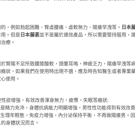
題的，例如勃起困難、腎虛腰痛、虛軟無力、陽痿早洩等。
日本
作用。但是
日本藤素
並不是屬於速效產品，所以需要堅持服用，
物治療。
用於腎陽不足所致腰膝酸軟，頭暈耳鳴，神疲乏力，陽痿早洩等
的癥狀，如果我們在使用時出現不適，應及時告知醫生或者專業
放心使用。
使性欲增強，有效改善渾身無力，疲憊，失眠等癥狀;
果是精力充沛，身體抗病能力明顯增強，男性性功能得到有效改善
使生理年輕態，免疫力增強，內分泌保持平衡，不再做陽痿男。
人的身體狀況而言。