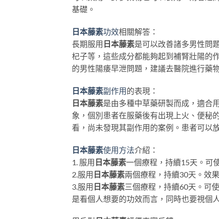
基礎。
日本藤素
功效
相關解答：
長期服用
日本藤素
是可以改善諸多男性問
杞子等，這些成分都能夠起到補腎壯陽的
的男性陽痿早泄問題，建議去醫院進行藥
日本藤素
副作用
的表現：
日本藤素
是由多種中草藥研製而成，適合
象，個別患者在服藥後有出現上火、便秘
看，尚未發現其副作用的案例。患者可以
日本藤素
使用方法
介紹：
1. 服用
日本藤素
一個療程，持續15天。可
2.服用
日本藤素
兩個療程，持續30天。效
3.服用
日本藤素
三個療程，持續60天。可
是看個人想要的功效而言，同時也要視個