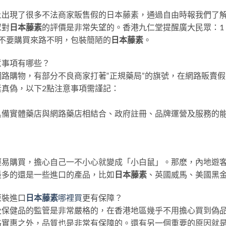
上出現了很多不法商家販售假的日本藤素，通過自由時報我們了
眾對
日本藤素
的評價是非常失望的。香港九仁堂提醒廣大民眾：1、千
不要購買來路不明，包裝簡陋的
日本藤素
。
意事項有哪些？
路購物，有部分不良商家打著“正規藥局”的旗號，在網路販賣
真偽，以下2點注意事項需謹記：
具備實體藥店與網路藥店相結合、政府註冊、品牌運營及服務的
。
輕易購買，擔心自己一不小心就變成「小白鼠」。那麽，內地遊
最多的還是一些進口的產品，比如
日本藤素
、英國威馬、美國黑
原裝進口
日本藤素
哪裡買
更有保障？
及保健品的監管是非常嚴格的，在香港地區幾乎不用擔心買到偽
格實惠之外，品質也是非常有保障的。還有另一個重要的原因就