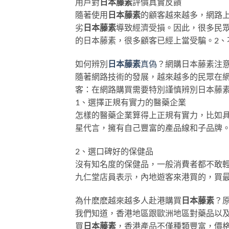
用戶對
日本藤素
評價真實反饋
隨著使用
日本藤素
的顧客越來越多，網路
劣
日本藤素
導致經濟受損。因此，很多民
的日本藤素，很多顧客已經上當受騙。2、
如何辨別
日本藤素
真偽
？網購日本藤素注
隨著網路技術的發展，越來越多的民眾在網
客：在網路購買需要特別謹慎辨別日本藤素
1、選擇正規有實力的醫藥企業
怎樣的醫藥企業算得上正規有實力，比如
星代言，擁有自己豐富的產品線和子品牌
2、選口碑好的保健品
沒有知名度的保健品，一般消費者都不敢
九仁堂店員表示，內地遊客來港買的，買
為什麽麽越來越多人赴港購買
日本藤素
？
我們知道，香港地區跟歐洲地區對藥品以
買
日本藤素
，香港產品不僅種類豐富，價