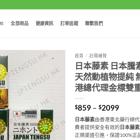
ME
全部商品
健康資訊
訂單追蹤
聯繫我們
首頁
/
壯陽補腎
日本藤素 日本騰素 J
天然動植物提純 
港總代理金標雙
Price
859
–
2099
$
$
range:
日本藤素
由香港東北藥行總代
$859
費者提供安全有效的
日本藤素
throu
正規渠道引進，保證100%正
$209