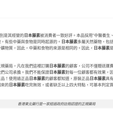
特別是其經營的
日本藤素
被消費者一致好評。本品採用“中醫養生
線，有些中藥與食物是同時起源的。
日本藤素
多屬天然藥物，包
分礦物質，因此，中藥和食物的來源是相同的。因此，
日本藤素
正規藥局，凡在我們這裡訂購
日本藤素
的顧客，公司不僅贈送運
我們公司承擔。我們不能保證
日本藤素
對每一位顧客都有效果，
正品！使用過正品
日本藤素
的顧客都知道，原裝正品
日本藤素
具
回來的
日本藤素
吃完無效，或者缺乏以上四大特點，可基本判定
香港東北藥行是一家經過政府註冊認證的正規藥局