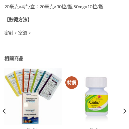
20毫克×4片/盒：20毫克×30粒/瓶 50mg×10粒/瓶
【貯藏方法】
密封，室溫。
相關商品
特價