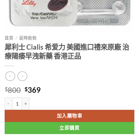
首頁
/
延時助勃
犀利士 Cialis 希爱力 美國進口禮來原廠 治
療陽痿早洩新藥 香港正品
Original
Current
800
369
$
$
price
price
犀利士 Cialis 希爱力 美國進口禮來原廠 治療陽痿早洩新藥 香港正品 數
was:
is:
$800.
$369.
加入購物車
立即購買