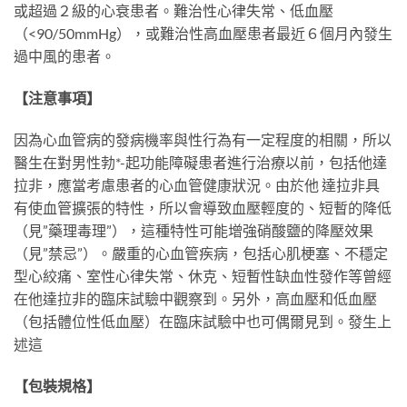
或超過２級的心衰患者。難治性心律失常、低血壓
（<90/50mmHg），或難治性高血壓患者最近６個月內發生
過中風的患者。
【注意事項】
因為心血管病的發病機率與性行為有一定程度的相關，所以
醫生在對男性勃*-起功能障礙患者進行治療以前，包括他達
拉非，應當考慮患者的心血管健康狀況。由於他 達拉非具
有使血管擴張的特性，所以會導致血壓輕度的、短暫的降低
（見”藥理毒理”），這種特性可能增強硝酸鹽的降壓效果
（見”禁忌”）。嚴重的心血管疾病，包括心肌梗塞、不穩定
型心絞痛、室性心律失常、休克、短暫性缺血性發作等曾經
在他達拉非的臨床試驗中觀察到。另外，高血壓和低血壓
（包括體位性低血壓）在臨床試驗中也可偶爾見到。發生上
述這
【包裝規格】