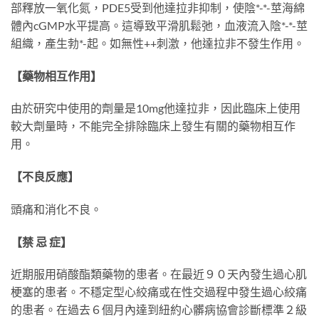
部釋放一氧化氮，PDE5受到他達拉非抑制，使陰*-*-莖海綿
體內cGMP水平提高。這導致平滑肌鬆弛，血液流入陰*-*-莖
組織，產生勃*-起。如無性++刺激，他達拉非不發生作用。
【藥物相互作用】
由於研究中使用的劑量是10mg他達拉非，因此臨床上使用
較大劑量時，不能完全排除臨床上發生有關的藥物相互作
用。
【不良反應】
頭痛和消化不良。
【禁 忌 症】
近期服用硝酸酯類藥物的患者。在最近９０天內發生過心肌
梗塞的患者。不穩定型心絞痛或在性交過程中發生過心絞痛
的患者。在過去６個月內達到紐約心髒病協會診斷標準２級