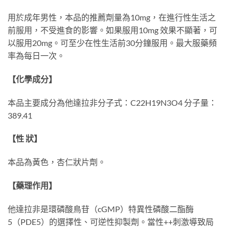
用於成年男性，本品的推薦劑量為10mg，在進行性生活之
前服用，不受進食的影響。如果服用10mg 效果不顯著，可
以服用20mg。可至少在性生活前30分鐘服用。最大服藥頻
率為每日一次。
【化學成分】
本品主要成分為他達拉非分子式：C22H19N3O4 分子量：
389.41
【性 狀】
本品為黃色，杏仁狀片劑。
【藥理作用】
他達拉非是環磷酸鳥苷（cGMP）特異性磷酸二酯酶
5（PDE5）的選擇性、可逆性抑製劑。當性++刺激導致局