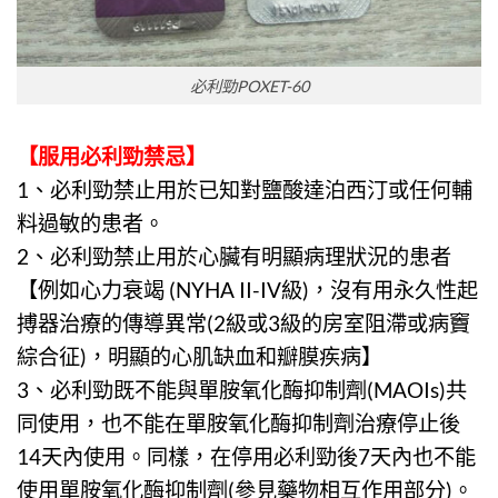
必利勁POXET-60
【
服用必利勁禁忌
】
1、
必利勁
禁止用於已知對鹽酸達泊西汀或任何輔
料過敏的患者。
2、
必利勁
禁止用於心臟有明顯病理狀況的患者
【例如心力衰竭 (NYHA II-IV級)，沒有用永久性起
搏器治療的傳導異常(2級或3級的房室阻滯或病竇
綜合征)，明顯的心肌缺血和瓣膜疾病】
3、
必利勁
既不能與單胺氧化酶抑制劑(MAOIs)共
同使用，也不能在單胺氧化酶抑制劑治療停止後
14天內使用。同樣，在停用必利勁後7天內也不能
使用單胺氧化酶抑制劑(參見藥物相互作用部分)。