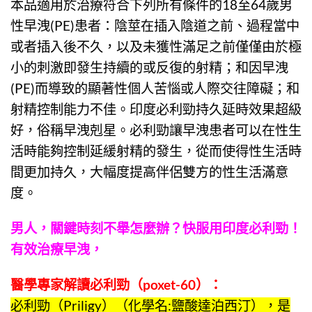
本品適用於治療符合下列所有條件的18至64歲男
性早洩(PE)患者：陰莖在插入陰道之前、過程當中
或者插入後不久，以及未獲性滿足之前僅僅由於極
小的刺激即發生持續的或反復的射精；和因早洩
(PE)而導致的顯著性個人苦惱或人際交往障礙；和
射精控制能力不佳。
印度必利勁
持久延時效果超級
好，俗稱早洩剋星。
必利勁
讓早洩患者可以在性生
活時能夠控制延緩射精的發生，從而使得性生活時
間更加持久，大幅度提高伴侶雙方的性生活滿意
度。
男人，關鍵時刻不舉怎麼辦？快服用
印度必利勁
！
有效治療早洩，
醫學專家解讀
必利勁
（
poxet-60
）：
必利勁
（
Priligy
）（化學名:鹽酸達泊西汀），是