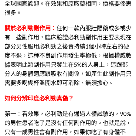
全球國家歡迎。在效果和原廠藥相同，價格要優惠
很多。
關於
必利勁副作用
：
任何一款內服壯陽藥或多或少
有一些副作用，臨床驗證必利勁副作用主要表現在
部分男性服用必利勁之後會持續1個小時左右的硬
度不退，這種不良副作用發生率極低，根據權威數
據表明此類副作用只發生在5%的人身上，這跟部
分人的身體適應跟吸收有關係，如產生此副作用只
需要多喝幾杯溫開水即可消除、無須擔心。
如何分辨印度必利勁真偽
？
第一：看效果，
必利勁
是有通過人體試驗的，90%
的男性患者吃了是沒有任何副作用的。也就是說，
只有一成男性會有副作用，如果你吃了有身體不