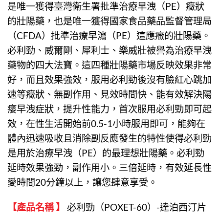
是唯一獲得臺灣衛生署批準治療早洩（PE）癥狀
的壯陽藥，也是唯一獲得國家食品藥品監督管理局
（CFDA）批準治療早瀉（PE）這應癥的壯陽藥。
必利勁、威爾剛、犀利士、樂威壯被譽為治療早洩
藥物的四大法寶。這四種壯陽藥市場反映效果非常
好，而且效果強效，服用必利勁後沒有臉紅心跳加
速等癥狀、無副作用、見效時間快、能有效解決陽
痿早洩症狀，提升性能力，首次服用必利勁即可起
效，在性生活開始前0.5-1小時服用即可，能夠在
體內迅速吸收且消除副反應發生的特性使得必利勁
是用於治療早洩（PE）的最理想壯陽藥。
必利勁
延時效果強勁，副作用小。三倍延時，有效延長性
愛時間20分鐘以上，讓您肆意享受。
【產品名稱 】
必利勁
（
POXET-60
）-
達泊西汀片