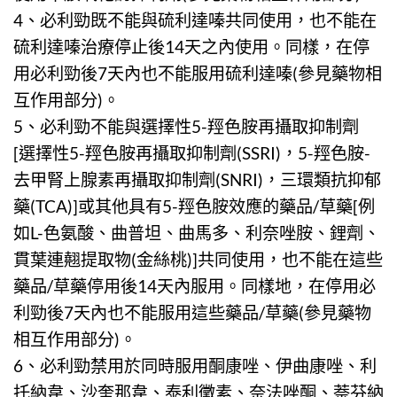
4、
必利勁
既不能與硫利達嗪共同使用，也不能在
硫利達嗪治療停止後14天之內使用。同樣，在停
用必利勁後7天內也不能服用硫利達嗪(參見藥物相
互作用部分)。
5、
必利勁
不能與選擇性5-羥色胺再攝取抑制劑
[選擇性5-羥色胺再攝取抑制劑(SSRI)，5-羥色胺-
去甲腎上腺素再攝取抑制劑(SNRI)，三環類抗抑郁
藥(TCA)]或其他具有5-羥色胺效應的藥品/草藥[例
如L-色氨酸、曲普坦、曲馬多、利奈唑胺、鋰劑、
貫葉連翹提取物(金絲桃)]共同使用，也不能在這些
藥品/草藥停用後14天內服用。同樣地，在停用必
利勁後7天內也不能服用這些藥品/草藥(參見藥物
相互作用部分)。
6、
必利勁
禁用於同時服用酮康唑、伊曲康唑、利
托納韋、沙奎那韋、泰利黴素、奈法唑酮、萘芬納