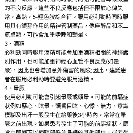
的不良反應。這些不良反應包括但不限於心律失
常，高熱，5-羥色胺綜合征。服用必利勁時同時服
用具有鎮靜作用的精神管制藥品，像麻醉品和苯二
氮卓類，可能會加重嗜睡和頭暈。
3、酒精
必利勁
同時聯用酒精可能會加重酒精相關的神經識
別作用，也可能加重神經心血管不良反應(如暈
厥)，因此也會增加意外傷害的風險;因此，建議患
者在服用必利勁時要避免服用酒精。
4、暈厥
使用
必利勁
可能會引起暈厥或頭暈。可能的前驅症
狀例如惡心、眩暈、頭昏目眩、心悸、無力、意識
模糊及出汗一般發生在給藥後3小時內，常常在暈
厥之前出現。如果患者發生了可能的前驅症狀，應
當立即躺下以使頭部低於身體的其他部位，或者坐