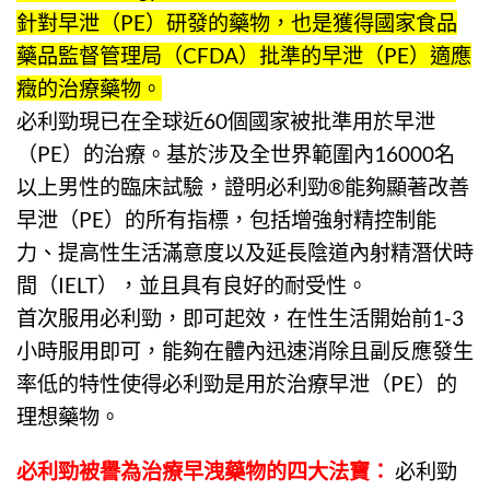
針對早泄（PE）研發的藥物，也是獲得國家食品
藥品監督管理局（CFDA）批準的早泄（PE）適應
癥的治療藥物。
必利勁
現已在全球近60個國家被批準用於早泄
（PE）的治療。基於涉及全世界範圍內16000名
以上男性的臨床試驗，證明必利勁®能夠顯著改善
早泄（PE）的所有指標，包括增強射精控制能
力、提高性生活滿意度以及延長陰道內射精潛伏時
間（IELT），並且具有良好的耐受性。
首次服用
必利勁
，即可起效，在性生活開始前1-3
小時服用即可，能夠在體內迅速消除且副反應發生
率低的特性使得必利勁是用於治療早泄（PE）的
理想藥物。
必利勁
被譽為治療早洩藥物的四大法寶
：
必利勁