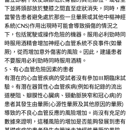
下並將頭部放於雙膝之間直至症狀消失，同時，應
當警告患者避免處於那些一旦暈厥或其他中樞神經
系統(CNS)作用出現時可能會導致損傷的情況之
下，包括駕駛或操作危險的機器。服用必利勁時同
時服用酒精會增加神經心血管系統不良事件(如暈
厥)，從而增加意外傷害的風險。因此，建議患者
不要服用必利勁時同時服用酒精。
5、有心血管危險因素的患者
有潛在的心血管疾病的受試者沒有參加Ⅲ期臨床試
驗。有潛在器質性心血管疾病(例如有記錄的流出
道梗阻、瓣膜性心臟病、頸動脈狹窄和冠心病)的
患者其發生由暈厥(心源性暈厥及其他原因的暈厥)
導致的不良心血管反應的風險增加。尚沒有充足的
數據來證明，這種風險的增加是否能夠發展到患有