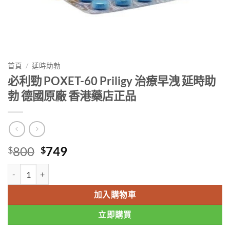
首頁
/
延時助勃
必利勁 POXET-60 Priligy 治療早洩 延時助
勃 德國原廠 香港藥店正品
Original
Current
800
749
$
$
price
price
必利勁 POXET-60 Priligy 治療早洩 延時助勃 德國原廠 香港藥店正品 
was:
is:
$800.
$749.
加入購物車
立即購買