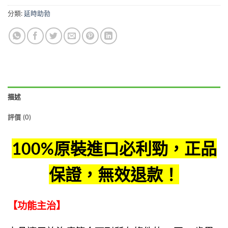
分類:
延時助勃
描述
評價 (0)
100%原裝進口
必利勁
，正品
保證，無效退款！
【功能主治】