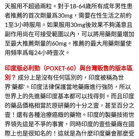
天服用不超過兩粒。對于18-64歲所有成年男性患
者推薦的首次劑量爲30mg，需要在性生活之前約
1至3小時服用。如果服用30mg後效果不夠滿意且
副作用尚在可接受範圍以內，可以將用藥劑量增加
至最大推薦劑量的60mg。推薦的最大用藥劑量使
用頻率爲每24小時壹次。
印度版必利勁
（
POXET-60
）與台灣販售的版本區
別？
成分上是沒有任何區別的，印度被稱為世
界‘藥都’。印度法律保護當地藥廠進行強防，所以
世界上的先進藥印度基本都可以找得到。而且印度
的藥品價格相當於原研藥的十分之壹，甚至百分之
壹！還有各種治療癌癥的藥物。印度的製藥技術世
界領先這是不爭的事實，同時印度的壹些藥廠在國
際上也是很知名的！這就是為什麼印度藥會那麼受