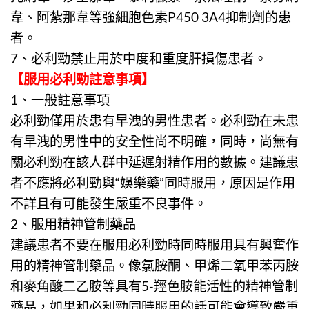
韋、阿紮那韋等強細胞色素P450 3A4抑制劑的患
者。
7、
必利勁
禁止用於中度和重度肝損傷患者。
【
服用必利勁註意事項
】
1、一般註意事項
必利勁
僅用於患有早洩的男性患者。必利勁在未患
有早洩的男性中的安全性尚不明確，同時，尚無有
關必利勁在該人群中延遲射精作用的數據。建議患
者不應將必利勁與“娛樂藥”同時服用，原因是作用
不詳且有可能發生嚴重不良事件。
2、服用精神管制藥品
建議患者不要在服用
必利勁
時同時服用具有興奮作
用的精神管制藥品。像氯胺酮、甲烯二氧甲苯丙胺
和麥角酸二乙胺等具有5-羥色胺能活性的精神管制
藥品，如果和必利勁同時服用的話可能會導致嚴重