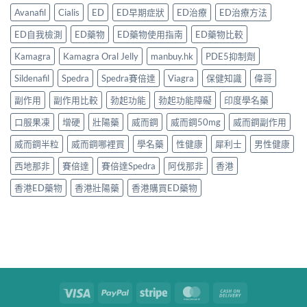
Avanafil
Cialis
ED
ED早期症狀
ED治療
ED治療方法
ED自我檢測
ED藥物
ED藥物使用指南
ED藥物比較
Kamagra
Kamagra Oral Jelly
manbuy.hk
PDE5抑制劑
Sildenafil
Spedra
Spedra賽倍達
Viagra
保健知識
偉哥
副作用
副作用比較
勃起功能
勃起功能障礙
印度學名藥
口服果凍
增硬
壯陽藥
威而鋼
威而鋼50mg
威而鋼副作用
威而鋼半粒
威而鋼哪裡買
學名藥
性健康
犀利士
男性健康
西地那非
賽倍達
賽倍達Spedra
阿伐那非
香港
香港ED藥物
香港壯陽藥
香港購買ED藥物
Visa
PayPal
Stripe
MasterCard
Cash