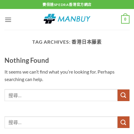
Skip
賽倍達SPEDRA香港官方網店
to
content
0
TAG ARCHIVES:
香港日本藤素
Nothing Found
It seems we can’t find what you’re looking for. Perhaps
searching can help.