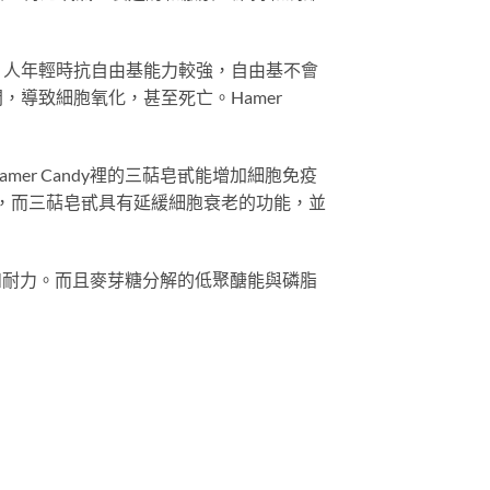
。人年輕時抗自由基能力較強，自由基不會
導致細胞氧化，甚至死亡。Hamer
r Candy裡的三萜皂甙能增加細胞免疫
，而三萜皂甙具有延緩細胞衰老的功能，並
力和耐力。而且麥芽糖分解的低聚醣能與磷脂