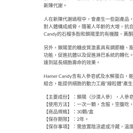
新陳代謝。
人在新陳代謝過程中，會產生一些副產品
對人體構成威脅。隨著人年齡的大增，抗自
Candy的石榴多酚和鎖陽里的有機酸、
另外，鎖陽里的糖皮質激素具有調節糖、脂肪
功能，促進抗體以及促進淋巴系統的轉化
達到延長細胞壽命的效果。
Hamer Candy含有人參皂甙及水解
組合，能提供細胞的動力工廠“線粒體”產
【主要成份】：鎖陽（沙漠人參），人參
【使用方法】：一次一顆，含服，空腹吃，
【商品規格】：30顆/盒
【保存期限】：2年。
【保存事項】：需放置陰涼處或冷藏，溫