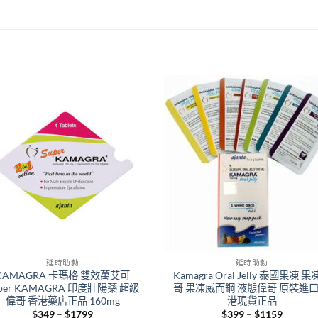
延時助勃
延時助勃
KAMAGRA 卡瑪格 雙效萬艾可
Kamagra Oral Jelly 泰國果凍 
uper KAMAGRA 印度壯陽藥 超級
哥 果凍威而鋼 液態偉哥 原裝進口
偉哥 香港藥店正品 160mg
港現貨正品
Price
Price
$
349
–
$
1799
$
399
–
$
1159