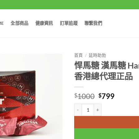
ME
全部商品
健康資訊
訂單追蹤
聯繫我們
首頁
/
延時助勃
悍馬糖 漢馬糖 Ha
香港總代理正品
Original
Curren
1000
799
$
$
price
price
悍馬糖 漢馬糖 Hamer Candy
was:
is:
$1000.
$799.