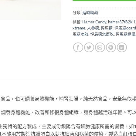
分類:
延時助勃
標籤:
Hamer Candy
,
hamer37f82k
,
xtreme
,
人參糖
,
悍馬糖
,
悍馬糖dcard
馬糖功效
,
悍馬糖怎麼吃
,
悍馬糖網購
充精力的食品，也可調養身體機能，補腎壯陽。純天然食品，安全無
。調養身體機能，改善和修復身體組織，讓身體越活越年輕。可
ndy是由獨特的配方製成，主要成份鎖陽含有細胞健康所需的營養，
氨基酸用於製造抗體蛋白以對抗細菌和病菌的侵染，製造血紅蛋