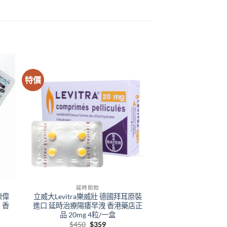
特價
延時助勃
果凍偉
立威大Levitra樂威壯 德國拜耳原裝
 香
進口 延時治療陽痿早洩 香港藥店正
品 20mg 4粒/一盒
Original
Current
$
450
$
359