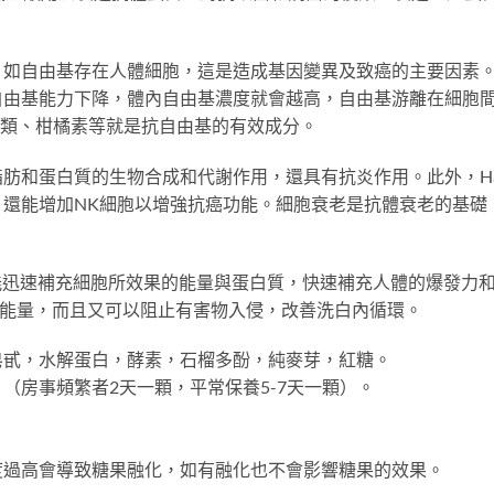
，如自由基存在人體細胞，這是造成基因變異及致癌的主要因素
由基能力下降，體內自由基濃度就會越高，自由基游離在細胞間，
黃酮類、柑橘素等就是抗自由基的有效成分。
和蛋白質的生物合成和代謝作用，還具有抗炎作用。此外，Hame
。還能增加NK細胞以增強抗癌功能。細胞衰老是抗體衰老的基礎
蛋白，能迅速補充細胞所效果的能量與蛋白質，快速補充人體的爆發
生能量，而且又可以阻止有害物入侵，改善洗白內循環。
皂甙，水解蛋白，酵素，石榴多酚，純麥芽，紅糖。
（房事頻繁者2天一顆，平常保養5-7天一顆）。
度過高會導致糖果融化，如有融化也不會影響糖果的效果。