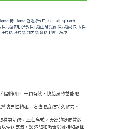
Hamer糖
,
Hamer香港總代理
,
mentalk
,
spinach
,
,
悍馬糖使用心得
,
悍馬糖全身痠痛
,
悍馬糖副作用
,
悍
,
汗馬糖
,
漢馬糖
,
精力糖
,
紅糖十週年36粒
依賴和副作用。一顆有效，快給身體蓄能吧！
以幫助男性勃起，增強硬度跟持久耐力。
如15種氨基酸，三萜皂甙，天然的糖皮質激
白以傳送氧氣，製造酶和激素以維持和調節