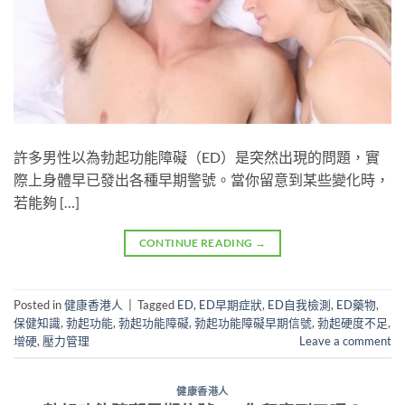
許多男性以為勃起功能障礙（ED）是突然出現的問題，實
際上身體早已發出各種早期警號。當你留意到某些變化時，
若能夠 […]
CONTINUE READING
→
Posted in
健康香港人
|
Tagged
ED
,
ED早期症狀
,
ED自我檢測
,
ED藥物
,
保健知識
,
勃起功能
,
勃起功能障礙
,
勃起功能障礙早期信號
,
勃起硬度不足
,
增硬
,
壓力管理
Leave a comment
健康香港人