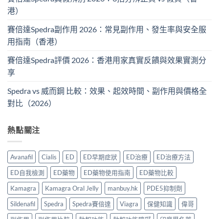
港）
賽倍達Spedra副作用 2026：常見副作用、發生率與安全服
用指南（香港）
賽倍達Spedra評價 2026：香港用家真實反饋與效果實測分
享
Spedra vs 威而鋼 比較：效果、起效時間、副作用與價格全
對比（2026）
熱點關注
Avanafil
Cialis
ED
ED早期症狀
ED治療
ED治療方法
ED自我檢測
ED藥物
ED藥物使用指南
ED藥物比較
Kamagra
Kamagra Oral Jelly
manbuy.hk
PDE5抑制劑
Sildenafil
Spedra
Spedra賽倍達
Viagra
保健知識
偉哥