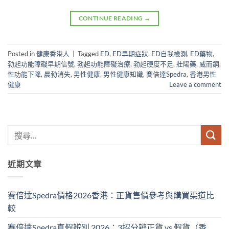
CONTINUE READING
→
Posted in
健康香港人
|
Tagged
ED
,
ED早期症狀
,
ED自我檢測
,
ED藥物
,
勃起功能障礙早期信號
,
勃起功能障礙治療
,
勃起硬度不足
,
壯陽藥
,
威而鋼
,
性功能下降
,
晨勃消失
,
男性健康
,
男性健康知識
,
賽倍達Spedra
,
香港男性
健康
Leave a comment
近期文章
賽倍達Spedra價格2026香港：正貨售價參考與購買渠道比
較
賽倍達Spedra真假辨別 2026：3招分辨正貨 vs 假貨（香