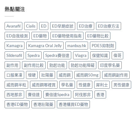
熱點關注
Avanafil
Cialis
ED
ED早期症狀
ED治療
ED治療方法
ED自我檢測
ED藥物
ED藥物使用指南
ED藥物比較
Kamagra
Kamagra Oral Jelly
manbuy.hk
PDE5抑制劑
Sildenafil
Spedra
Spedra賽倍達
Viagra
保健知識
偉哥
副作用
副作用比較
勃起功能
勃起功能障礙
印度學名藥
口服果凍
增硬
壯陽藥
威而鋼
威而鋼50mg
威而鋼副作用
威而鋼半粒
威而鋼哪裡買
學名藥
性健康
犀利士
男性健康
西地那非
賽倍達
賽倍達Spedra
阿伐那非
香港
香港ED藥物
香港壯陽藥
香港購買ED藥物