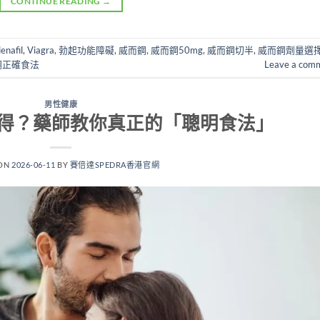
CONTINUE READING
→
denafil
,
Viagra
,
勃起功能障礙
,
威而鋼
,
威而鋼50mg
,
威而鋼切半
,
威而鋼劑量選
鋼正確食法
Leave a com
男性健康
得？藥師教你真正的「聰明食法」
 ON
2026-06-11
BY
賽倍達SPEDRA香港官網