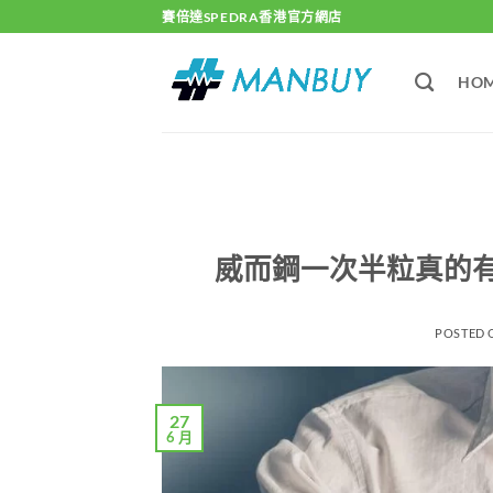
Skip
賽倍達SPEDRA香港官方網店
to
content
HO
威而鋼一次半粒真的
POSTED
27
6 月