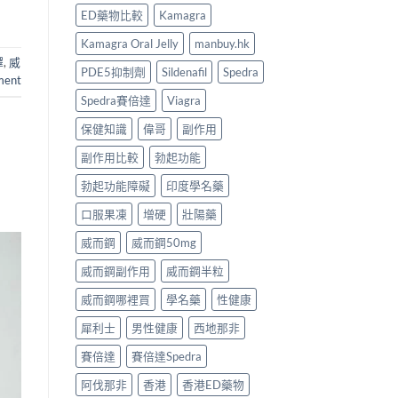
ED藥物比較
Kamagra
Kamagra Oral Jelly
manbuy.hk
擇
,
威
PDE5抑制劑
Sildenafil
Spedra
ment
Spedra賽倍達
Viagra
保健知識
偉哥
副作用
副作用比較
勃起功能
勃起功能障礙
印度學名藥
口服果凍
增硬
壯陽藥
威而鋼
威而鋼50mg
威而鋼副作用
威而鋼半粒
威而鋼哪裡買
學名藥
性健康
犀利士
男性健康
西地那非
賽倍達
賽倍達Spedra
阿伐那非
香港
香港ED藥物