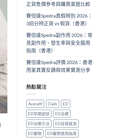
正貨售價參考與購買渠道比較
賽倍達Spedra真假辨別 2026：
3招分辨正貨 vs 假貨（香港）
賽倍達Spedra副作用 2026：常
見副作用、發生率與安全服用
指南（香港）
賽倍達Spedra評價 2026：香港
用家真實反饋與效果實測分享
熱點關注
Avanafil
Cialis
ED
ED早期症狀
ED治療
ED治療方法
ED自我檢測
]
ED藥物
ED藥物使用指南