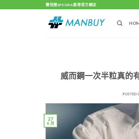
Skip
賽倍達SPEDRA香港官方網店
to
content
HO
威而鋼一次半粒真的
POSTED
27
6 月