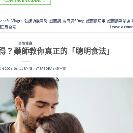
CONTINUE READING
→
denafil
,
Viagra
,
勃起功能障礙
,
威而鋼
,
威而鋼50mg
,
威而鋼切半
,
威而鋼劑量選
鋼正確食法
Leave a com
男性健康
得？藥師教你真正的「聰明食法」
 ON
2026-06-11
BY
賽倍達SPEDRA香港官網