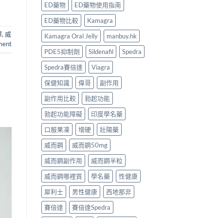
ED藥物
ED藥物使用指南
ED藥物比較
Kamagra
擇
,
威
Kamagra Oral Jelly
manbuy.hk
ment
PDE5抑制劑
Sildenafil
Spedra
Spedra賽倍達
Viagra
保健知識
偉哥
副作用
副作用比較
勃起功能
勃起功能障礙
印度學名藥
口服果凍
增硬
壯陽藥
威而鋼
威而鋼50mg
威而鋼副作用
威而鋼半粒
威而鋼哪裡買
學名藥
性健康
犀利士
男性健康
西地那非
賽倍達
賽倍達Spedra