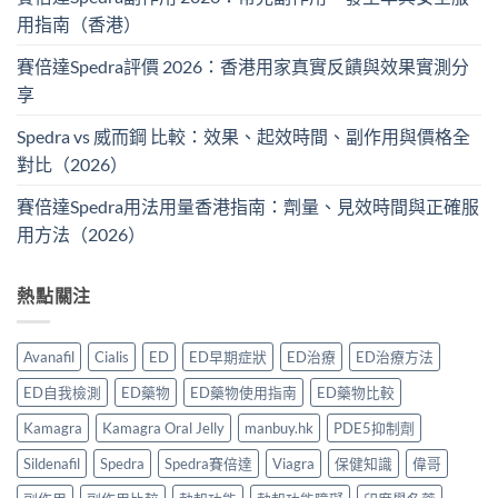
用指南（香港）
賽倍達Spedra評價 2026：香港用家真實反饋與效果實測分
享
Spedra vs 威而鋼 比較：效果、起效時間、副作用與價格全
對比（2026）
賽倍達Spedra用法用量香港指南：劑量、見效時間與正確服
用方法（2026）
熱點關注
Avanafil
Cialis
ED
ED早期症狀
ED治療
ED治療方法
ED自我檢測
ED藥物
ED藥物使用指南
ED藥物比較
Kamagra
Kamagra Oral Jelly
manbuy.hk
PDE5抑制劑
Sildenafil
Spedra
Spedra賽倍達
Viagra
保健知識
偉哥