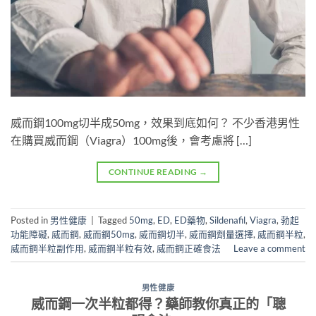
威而鋼100mg切半成50mg，效果到底如何？ 不少香港男性
在購買威而鋼（Viagra）100mg後，會考慮將 […]
CONTINUE READING
→
Posted in
男性健康
|
Tagged
50mg
,
ED
,
ED藥物
,
Sildenafil
,
Viagra
,
勃起
功能障礙
,
威而鋼
,
威而鋼50mg
,
威而鋼切半
,
威而鋼劑量選擇
,
威而鋼半粒
,
威而鋼半粒副作用
,
威而鋼半粒有效
,
威而鋼正確食法
Leave a comment
男性健康
威而鋼一次半粒都得？藥師教你真正的「聰