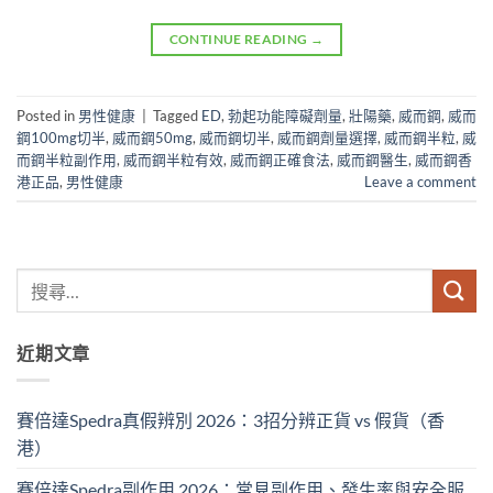
CONTINUE READING
→
Posted in
男性健康
|
Tagged
ED
,
勃起功能障礙劑量
,
壯陽藥
,
威而鋼
,
威而
鋼100mg切半
,
威而鋼50mg
,
威而鋼切半
,
威而鋼劑量選擇
,
威而鋼半粒
,
威
而鋼半粒副作用
,
威而鋼半粒有效
,
威而鋼正確食法
,
威而鋼醫生
,
威而鋼香
港正品
,
男性健康
Leave a comment
近期文章
賽倍達Spedra真假辨別 2026：3招分辨正貨 vs 假貨（香
港）
賽倍達Spedra副作用 2026：常見副作用、發生率與安全服