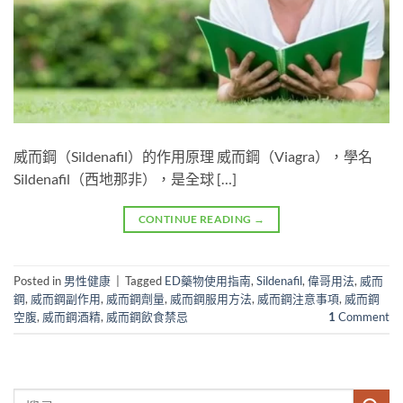
威而鋼（Sildenafil）的作用原理 威而鋼（Viagra），學名
Sildenafil（西地那非），是全球 […]
CONTINUE READING
→
Posted in
男性健康
|
Tagged
ED藥物使用指南
,
Sildenafil
,
偉哥用法
,
威而
鋼
,
威而鋼副作用
,
威而鋼劑量
,
威而鋼服用方法
,
威而鋼注意事項
,
威而鋼
空腹
,
威而鋼酒精
,
威而鋼飲食禁忌
1
Comment