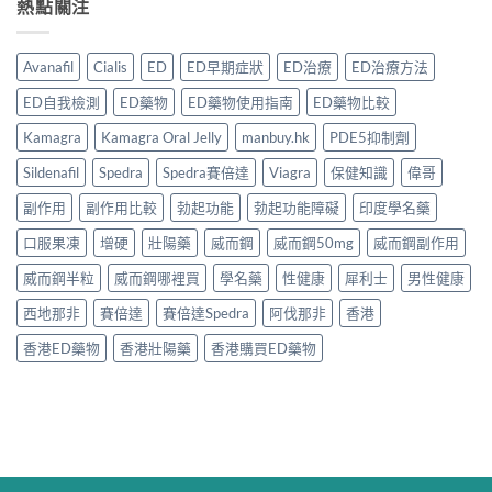
熱點關注
Avanafil
Cialis
ED
ED早期症狀
ED治療
ED治療方法
ED自我檢測
ED藥物
ED藥物使用指南
ED藥物比較
Kamagra
Kamagra Oral Jelly
manbuy.hk
PDE5抑制劑
Sildenafil
Spedra
Spedra賽倍達
Viagra
保健知識
偉哥
副作用
副作用比較
勃起功能
勃起功能障礙
印度學名藥
口服果凍
增硬
壯陽藥
威而鋼
威而鋼50mg
威而鋼副作用
威而鋼半粒
威而鋼哪裡買
學名藥
性健康
犀利士
男性健康
西地那非
賽倍達
賽倍達Spedra
阿伐那非
香港
香港ED藥物
香港壯陽藥
香港購買ED藥物