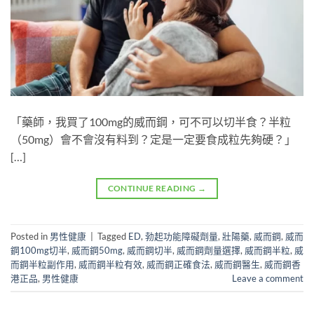
「藥師，我買了100mg的威而鋼，可不可以切半食？半粒
（50mg）會不會沒有料到？定是一定要食成粒先夠硬？」
[…]
CONTINUE READING
→
Posted in
男性健康
|
Tagged
ED
,
勃起功能障礙劑量
,
壯陽藥
,
威而鋼
,
威而
鋼100mg切半
,
威而鋼50mg
,
威而鋼切半
,
威而鋼劑量選擇
,
威而鋼半粒
,
威
而鋼半粒副作用
,
威而鋼半粒有效
,
威而鋼正確食法
,
威而鋼醫生
,
威而鋼香
港正品
,
男性健康
Leave a comment