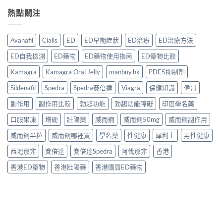
熱點關注
Avanafil
Cialis
ED
ED早期症狀
ED治療
ED治療方法
ED自我檢測
ED藥物
ED藥物使用指南
ED藥物比較
Kamagra
Kamagra Oral Jelly
manbuy.hk
PDE5抑制劑
Sildenafil
Spedra
Spedra賽倍達
Viagra
保健知識
偉哥
副作用
副作用比較
勃起功能
勃起功能障礙
印度學名藥
口服果凍
增硬
壯陽藥
威而鋼
威而鋼50mg
威而鋼副作用
威而鋼半粒
威而鋼哪裡買
學名藥
性健康
犀利士
男性健康
西地那非
賽倍達
賽倍達Spedra
阿伐那非
香港
香港ED藥物
香港壯陽藥
香港購買ED藥物