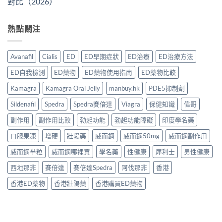
對比（2026）
熱點關注
Avanafil
Cialis
ED
ED早期症狀
ED治療
ED治療方法
ED自我檢測
ED藥物
ED藥物使用指南
ED藥物比較
Kamagra
Kamagra Oral Jelly
manbuy.hk
PDE5抑制劑
Sildenafil
Spedra
Spedra賽倍達
Viagra
保健知識
偉哥
副作用
副作用比較
勃起功能
勃起功能障礙
印度學名藥
口服果凍
增硬
壯陽藥
威而鋼
威而鋼50mg
威而鋼副作用
威而鋼半粒
威而鋼哪裡買
學名藥
性健康
犀利士
男性健康
西地那非
賽倍達
賽倍達Spedra
阿伐那非
香港
香港ED藥物
香港壯陽藥
香港購買ED藥物