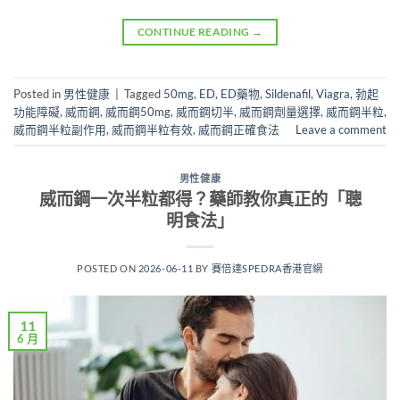
CONTINUE READING
→
Posted in
男性健康
|
Tagged
50mg
,
ED
,
ED藥物
,
Sildenafil
,
Viagra
,
勃起
功能障礙
,
威而鋼
,
威而鋼50mg
,
威而鋼切半
,
威而鋼劑量選擇
,
威而鋼半粒
,
威而鋼半粒副作用
,
威而鋼半粒有效
,
威而鋼正確食法
Leave a comment
男性健康
威而鋼一次半粒都得？藥師教你真正的「聰
明食法」
POSTED ON
2026-06-11
BY
賽倍達SPEDRA香港官網
11
6 月