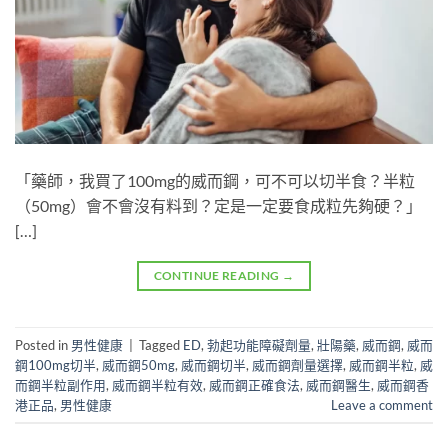
「藥師，我買了100mg的威而鋼，可不可以切半食？半粒
（50mg）會不會沒有料到？定是一定要食成粒先夠硬？」
[…]
CONTINUE READING
→
Posted in
男性健康
|
Tagged
ED
,
勃起功能障礙劑量
,
壯陽藥
,
威而鋼
,
威而
鋼100mg切半
,
威而鋼50mg
,
威而鋼切半
,
威而鋼劑量選擇
,
威而鋼半粒
,
威
而鋼半粒副作用
,
威而鋼半粒有效
,
威而鋼正確食法
,
威而鋼醫生
,
威而鋼香
港正品
,
男性健康
Leave a comment