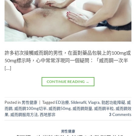
許多初次接觸威而鋼的男性，在面對藥品包裝上的100mg或
50mg標示時，心中常常浮現同一個疑問：「威而鋼一次半
[…]
CONTINUE READING
→
Posted in
男性健康
|
Tagged
ED治療
,
Sildenafil
,
Viagra
,
勃起功能障礙
,
威
而鋼
,
威而鋼100mg切半
,
威而鋼50mg
,
威而鋼劑量
,
威而鋼半粒
,
威而鋼效
果
,
威而鋼服用方法
,
西地那非
3
Comments
男性健康