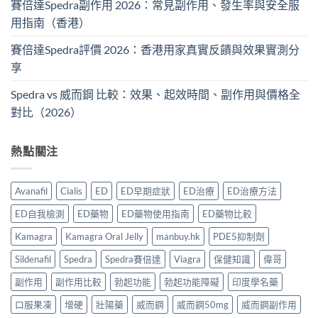
賽倍達Spedra副作用 2026：常見副作用、發生率與安全服
用指南（香港）
賽倍達Spedra評價 2026：香港用家真實反饋與效果實測分
享
Spedra vs 威而鋼 比較：效果、起效時間、副作用與價格全
對比（2026）
熱點關注
Avanafil
Cialis
ED
ED早期症狀
ED治療
ED治療方法
ED自我檢測
ED藥物
ED藥物使用指南
ED藥物比較
Kamagra
Kamagra Oral Jelly
manbuy.hk
PDE5抑制劑
Sildenafil
Spedra
Spedra賽倍達
Viagra
保健知識
偉哥
副作用
副作用比較
勃起功能
勃起功能障礙
印度學名藥
口服果凍
增硬
壯陽藥
威而鋼
威而鋼50mg
威而鋼副作用