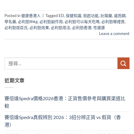
Posted in
健康香港人
|
Tagged
ED
,
保健知識
,
勃起功能
,
壯陽藥
,
威而鋼
,
學名藥
,
必利勁lihkg
,
必利勁副作用
,
必利勁可以每天吃嗎
,
必利勁哪裡買
,
必利勁屈臣氏
,
必利勁效果
,
必利勁用法
,
必利勁香港
,
性健康
Leave a comment
近期文章
賽倍達Spedra價格2026香港：正貨售價參考與購買渠道比
較
賽倍達Spedra真假辨別 2026：3招分辨正貨 vs 假貨（香
港）