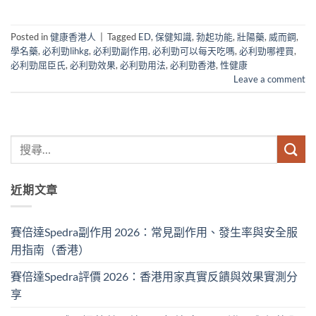
Posted in
健康香港人
|
Tagged
ED
,
保健知識
,
勃起功能
,
壯陽藥
,
威而鋼
,
學名藥
,
必利勁lihkg
,
必利勁副作用
,
必利勁可以每天吃嗎
,
必利勁哪裡買
,
必利勁屈臣氏
,
必利勁效果
,
必利勁用法
,
必利勁香港
,
性健康
Leave a comment
近期文章
賽倍達Spedra副作用 2026：常見副作用、發生率與安全服
用指南（香港）
賽倍達Spedra評價 2026：香港用家真實反饋與效果實測分
享