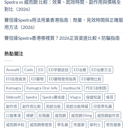
Spedra vs 威而鋼 比較：效果、起效時間、副作用與價格全
對比（2026）
賽倍達Spedra用法用量香港指南：劑量、見效時間與正確服
用方法（2026）
賽倍達Spedra香港哪裡買？2026正貨渠道比較＋防騙指南
熱點關注
Avanafil
Cialis
ED
ED早期症狀
ED治療
ED治療方法
ED自我檢測
ED藥物
ED藥物使用指南
ED藥物比較
Kamagra
Kamagra Oral Jelly
manbuy.hk
PDE5抑制劑
Sildenafil
Spedra
Spedra賽倍達
Viagra
保健知識
偉哥
副作用
副作用比較
勃起功能
勃起功能障礙
印度學名藥
口服果凍
增硬
壯陽藥
威而鋼
威而鋼50mg
威而鋼副作用
威而鋼半粒
威而鋼哪裡買
學名藥
性健康
犀利士
男性健康