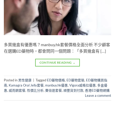
多買幾盒有優惠嗎？manbuy.hk套餐價格全面分析 不少顧客
在選購ED藥物時，都會問同一個問題：「多買幾盒有 […]
CONTINUE READING
→
Posted in
男性健康
|
Tagged
ED藥物價格
,
ED藥物套裝
,
ED藥物購買指
南
,
Kamagra Oral Jelly套餐
,
manbuy.hk優惠
,
Vigora威格拉優惠
,
多盒優
惠
,
威而鋼套餐
,
性價比分析
,
賽倍達套餐
,
順豐貨到付款
,
香港ED藥物網購
Leave a comment