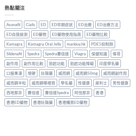
熱點關注
Avanafil
Cialis
ED
ED早期症狀
ED治療
ED治療方法
ED自我檢測
ED藥物
ED藥物使用指南
ED藥物比較
Kamagra
Kamagra Oral Jelly
manbuy.hk
PDE5抑制劑
Sildenafil
Spedra
Spedra賽倍達
Viagra
保健知識
偉哥
副作用
副作用比較
勃起功能
勃起功能障礙
印度學名藥
口服果凍
增硬
壯陽藥
威而鋼
威而鋼50mg
威而鋼副作用
威而鋼半粒
威而鋼哪裡買
學名藥
性健康
犀利士
男性健康
西地那非
賽倍達
賽倍達Spedra
阿伐那非
香港
香港ED藥物
香港壯陽藥
香港購買ED藥物