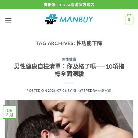
Skip
賽倍達SPEDRA香港官方網店
to
content
0
TAG ARCHIVES:
性功能下降
男性健康
男性健康自檢清單：你及格了嗎——10項指
標全面測驗
POSTED ON
2026-07-06
BY
賽倍達SPEDRA香港官網
06
7 月