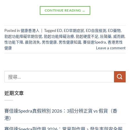
CONTINUE READING
→
Posted in
健康香港人
|
Tagged
ED
,
ED早期症狀
,
ED自我檢測
,
ED藥物
,
勃起功能障礙早期信號
,
勃起功能障礙治療
,
勃起硬度不足
,
壯陽藥
,
威而鋼
,
性功能下降
,
晨勃消失
,
男性健康
,
男性健康知識
,
賽倍達Spedra
,
香港男性
健康
Leave a comment
近期文章
賽倍達Spedra真假辨別 2026：3招分辨正貨 vs 假貨（香
港）
賽倍達Spedra副作用 2026：常見副作用、發生率與安全服