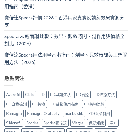
用指南（香港）
賽倍達Spedra評價 2026：香港用家真實反饋與效果實測分
享
Spedra vs 威而鋼 比較：效果、起效時間、副作用與價格全
對比（2026）
賽倍達Spedra用法用量香港指南：劑量、見效時間與正確服
用方法（2026）
熱點關注
Avanafil
Cialis
ED
ED早期症狀
ED治療
ED治療方法
ED自我檢測
ED藥物
ED藥物使用指南
ED藥物比較
Kamagra
Kamagra Oral Jelly
manbuy.hk
PDE5抑制劑
Sildenafil
Spedra
Spedra賽倍達
Viagra
保健知識
偉哥