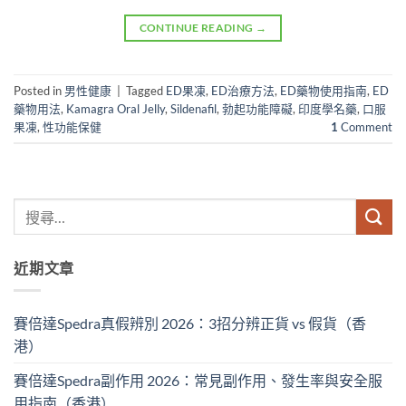
CONTINUE READING
→
Posted in
男性健康
|
Tagged
ED果凍
,
ED治療方法
,
ED藥物使用指南
,
ED
藥物用法
,
Kamagra Oral Jelly
,
Sildenafil
,
勃起功能障礙
,
印度學名藥
,
口服
果凍
,
性功能保健
1
Comment
近期文章
賽倍達Spedra真假辨別 2026：3招分辨正貨 vs 假貨（香
港）
賽倍達Spedra副作用 2026：常見副作用、發生率與安全服
用指南（香港）