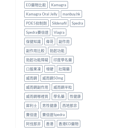
ED藥物比較
Kamagra
Kamagra Oral Jelly
manbuy.hk
PDE5抑制劑
Sildenafil
Spedra
Spedra賽倍達
Viagra
保健知識
偉哥
副作用
副作用比較
勃起功能
勃起功能障礙
印度學名藥
口服果凍
增硬
壯陽藥
威而鋼
威而鋼50mg
威而鋼副作用
威而鋼半粒
威而鋼哪裡買
學名藥
性健康
犀利士
男性健康
西地那非
賽倍達
賽倍達Spedra
阿伐那非
香港
香港ED藥物