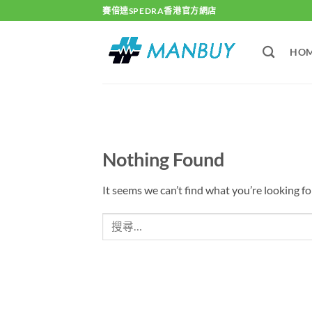
Skip
賽倍達SPEDRA香港官方網店
to
content
HO
Nothing Found
It seems we can’t find what you’re looking fo