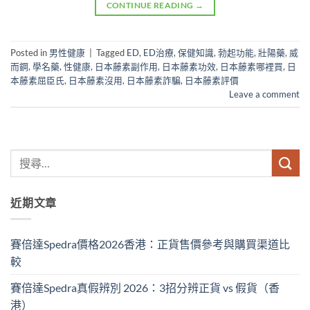
CONTINUE READING
→
Posted in
男性健康
|
Tagged
ED
,
ED治療
,
保健知識
,
勃起功能
,
壯陽藥
,
威
而鋼
,
學名藥
,
性健康
,
日本藤素副作用
,
日本藤素功效
,
日本藤素哪裡買
,
日
本藤素屈臣氏
,
日本藤素沒用
,
日本藤素詐騙
,
日本藤素評價
Leave a comment
近期文章
賽倍達Spedra價格2026香港：正貨售價參考與購買渠道比
較
賽倍達Spedra真假辨別 2026：3招分辨正貨 vs 假貨（香
港）