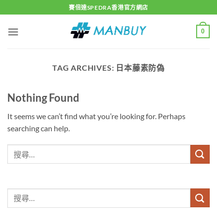
Skip
賽倍達SPEDRA香港官方網店
to
content
0
TAG ARCHIVES:
日本藤素防偽
Nothing Found
It seems we can’t find what you’re looking for. Perhaps
searching can help.