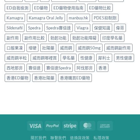
ED自我檢測
ED藥物
ED藥物使用指南
ED藥物比較
Kamagra
Kamagra Oral Jelly
manbuy.hk
PDE5抑制劑
Sildenafil
Spedra
Spedra賽倍達
Viagra
保健知識
偉哥
副作用
副作用比較
勃起功能
勃起功能障礙
印度學名藥
口服果凍
增硬
壯陽藥
威而鋼
威而鋼50mg
威而鋼副作用
威而鋼半粒
威而鋼哪裡買
學名藥
性健康
犀利士
男性健康
西地那非
賽倍達
賽倍達Spedra
阿伐那非
香港
香港ED藥物
香港壯陽藥
香港購買ED藥物
Visa
PayPal
Stripe
MasterCard
Cash
On
關於我們
聯繫我們
退換貨政策
私隱政策
Delivery