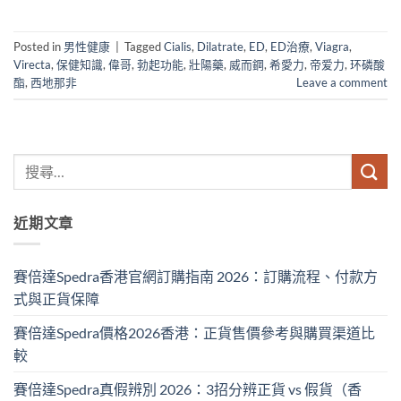
Posted in
男性健康
|
Tagged
Cialis
,
Dilatrate
,
ED
,
ED治療
,
Viagra
,
Virecta
,
保健知識
,
偉哥
,
勃起功能
,
壯陽藥
,
威而鋼
,
希愛力
,
帝爱力
,
环磷酸
酯
,
西地那非
Leave a comment
近期文章
賽倍達Spedra香港官網訂購指南 2026：訂購流程、付款方
式與正貨保障
賽倍達Spedra價格2026香港：正貨售價參考與購買渠道比
較
賽倍達Spedra真假辨別 2026：3招分辨正貨 vs 假貨（香