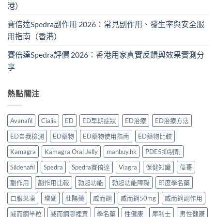
港）
賽倍達Spedra副作用 2026：常見副作用、發生率與安全服
用指南（香港）
賽倍達Spedra評價 2026：香港用家真實反饋與效果實測分
享
熱點關注
Avanafil
Cialis
ED
ED早期症狀
ED治療
ED治療方法
ED自我檢測
ED藥物
ED藥物使用指南
ED藥物比較
Kamagra
Kamagra Oral Jelly
manbuy.hk
PDE5抑制劑
Sildenafil
Spedra
Spedra賽倍達
Viagra
保健知識
偉哥
副作用
副作用比較
勃起功能
勃起功能障礙
印度學名藥
口服果凍
增硬
壯陽藥
威而鋼
威而鋼50mg
威而鋼副作用
威而鋼半粒
威而鋼哪裡買
學名藥
性健康
犀利士
男性健康