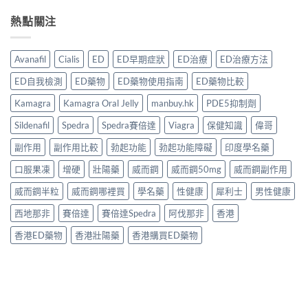
熱點關注
Avanafil
Cialis
ED
ED早期症狀
ED治療
ED治療方法
ED自我檢測
ED藥物
ED藥物使用指南
ED藥物比較
Kamagra
Kamagra Oral Jelly
manbuy.hk
PDE5抑制劑
Sildenafil
Spedra
Spedra賽倍達
Viagra
保健知識
偉哥
副作用
副作用比較
勃起功能
勃起功能障礙
印度學名藥
口服果凍
增硬
壯陽藥
威而鋼
威而鋼50mg
威而鋼副作用
威而鋼半粒
威而鋼哪裡買
學名藥
性健康
犀利士
男性健康
西地那非
賽倍達
賽倍達Spedra
阿伐那非
香港
香港ED藥物
香港壯陽藥
香港購買ED藥物