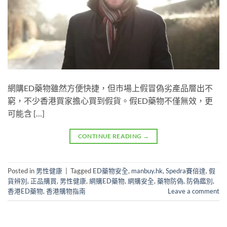
網購ED藥物雖然方便快捷，但市場上假冒偽劣產品層出不
窮，不少香港買家擔心買到假貨。假ED藥物不僅無效，更
可能含 […]
CONTINUE READING
→
Posted in
男性健康
|
Tagged
ED藥物安全
,
manbuy.hk
,
Spedra賽倍達
,
假
貨辨別
,
正品購買
,
男性健康
,
網購ED藥物
,
網購安全
,
藥物防偽
,
防偽鑑別
,
香港ED藥物
,
香港購物指南
Leave a comment