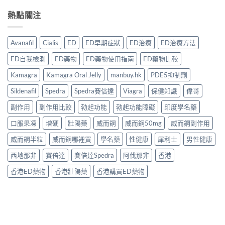
熱點關注
Avanafil
Cialis
ED
ED早期症狀
ED治療
ED治療方法
ED自我檢測
ED藥物
ED藥物使用指南
ED藥物比較
Kamagra
Kamagra Oral Jelly
manbuy.hk
PDE5抑制劑
Sildenafil
Spedra
Spedra賽倍達
Viagra
保健知識
偉哥
副作用
副作用比較
勃起功能
勃起功能障礙
印度學名藥
口服果凍
增硬
壯陽藥
威而鋼
威而鋼50mg
威而鋼副作用
威而鋼半粒
威而鋼哪裡買
學名藥
性健康
犀利士
男性健康
西地那非
賽倍達
賽倍達Spedra
阿伐那非
香港
香港ED藥物
香港壯陽藥
香港購買ED藥物