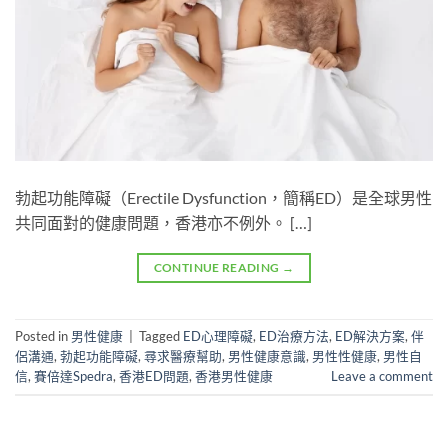
勃起功能障礙（Erectile Dysfunction，簡稱ED）是全球男性
共同面對的健康問題，香港亦不例外。 […]
CONTINUE READING
→
Posted in
男性健康
|
Tagged
ED心理障礙
,
ED治療方法
,
ED解決方案
,
伴
侶溝通
,
勃起功能障礙
,
尋求醫療幫助
,
男性健康意識
,
男性性健康
,
男性自
信
,
賽倍達Spedra
,
香港ED問題
,
香港男性健康
Leave a comment