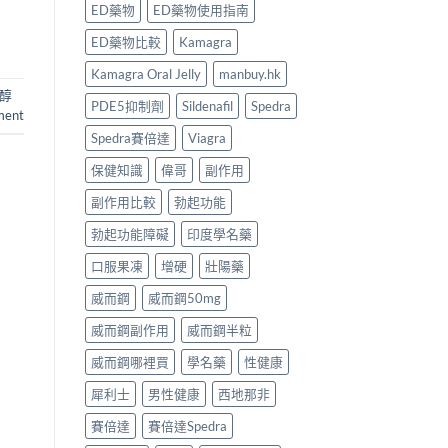
ED藥物
ED藥物使用指南
ED藥物比較
Kamagra
Kamagra Oral Jelly
manbuy.hk
醇
PDE5抑制劑
Sildenafil
Spedra
ent
Spedra賽倍達
Viagra
保健知識
偉哥
副作用
副作用比較
勃起功能
勃起功能障礙
印度學名藥
口服果凍
增硬
壯陽藥
威而鋼
威而鋼50mg
威而鋼副作用
威而鋼半粒
威而鋼哪裡買
學名藥
性健康
犀利士
男性健康
西地那非
賽倍達
賽倍達Spedra