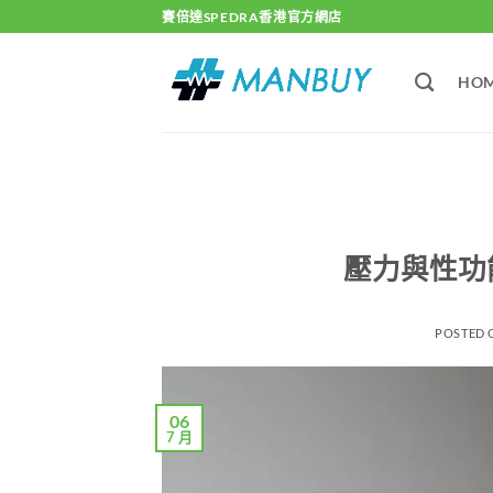
Skip
賽倍達SPEDRA香港官方網店
to
content
HO
壓力與性功
POSTED
06
7 月