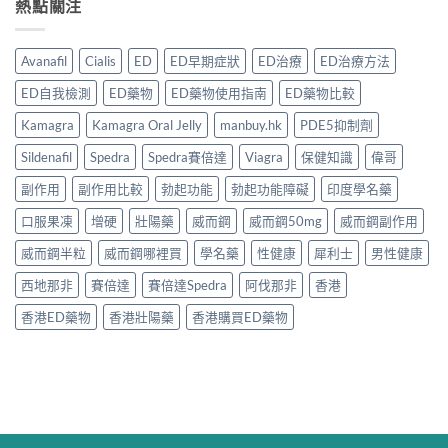
熱點關注
Avanafil
Cialis
ED
ED早期症狀
ED治療
ED治療方法
ED自我檢測
ED藥物
ED藥物使用指南
ED藥物比較
Kamagra
Kamagra Oral Jelly
manbuy.hk
PDE5抑制劑
Sildenafil
Spedra
Spedra賽倍達
Viagra
保健知識
偉哥
副作用
副作用比較
勃起功能
勃起功能障礙
印度學名藥
口服果凍
增硬
壯陽藥
威而鋼
威而鋼50mg
威而鋼副作用
威而鋼半粒
威而鋼哪裡買
學名藥
性健康
犀利士
男性健康
西地那非
賽倍達
賽倍達Spedra
阿伐那非
香港
香港ED藥物
香港壯陽藥
香港購買ED藥物