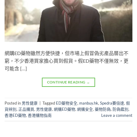
網購ED藥物雖然方便快捷，但市場上假冒偽劣產品層出不
窮，不少香港買家擔心買到假貨。假ED藥物不僅無效，更
可能含 […]
CONTINUE READING
→
Posted in
男性健康
|
Tagged
ED藥物安全
,
manbuy.hk
,
Spedra賽倍達
,
假
貨辨別
,
正品購買
,
男性健康
,
網購ED藥物
,
網購安全
,
藥物防偽
,
防偽鑑別
,
香港ED藥物
,
香港購物指南
Leave a comment