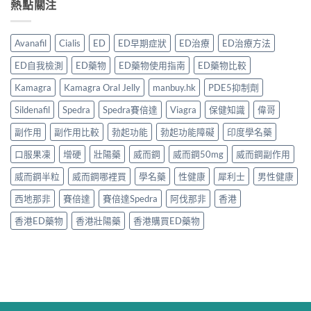
熱點關注
Avanafil
Cialis
ED
ED早期症狀
ED治療
ED治療方法
ED自我檢測
ED藥物
ED藥物使用指南
ED藥物比較
Kamagra
Kamagra Oral Jelly
manbuy.hk
PDE5抑制劑
Sildenafil
Spedra
Spedra賽倍達
Viagra
保健知識
偉哥
副作用
副作用比較
勃起功能
勃起功能障礙
印度學名藥
口服果凍
增硬
壯陽藥
威而鋼
威而鋼50mg
威而鋼副作用
威而鋼半粒
威而鋼哪裡買
學名藥
性健康
犀利士
男性健康
西地那非
賽倍達
賽倍達Spedra
阿伐那非
香港
香港ED藥物
香港壯陽藥
香港購買ED藥物