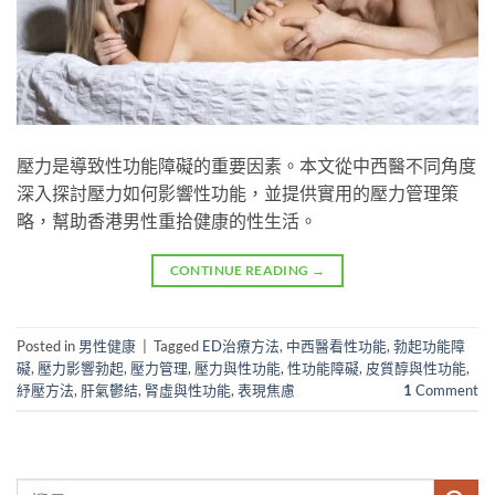
壓力是導致性功能障礙的重要因素。本文從中西醫不同角度
深入探討壓力如何影響性功能，並提供實用的壓力管理策
略，幫助香港男性重拾健康的性生活。
CONTINUE READING
→
Posted in
男性健康
|
Tagged
ED治療方法
,
中西醫看性功能
,
勃起功能障
礙
,
壓力影響勃起
,
壓力管理
,
壓力與性功能
,
性功能障礙
,
皮質醇與性功能
,
紓壓方法
,
肝氣鬱結
,
腎虛與性功能
,
表現焦慮
1
Comment