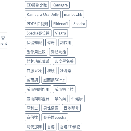
ED藥物比較
Kamagra
Kamagra Oral Jelly
manbuy.hk
PDE5抑制劑
Sildenafil
Spedra
Spedra賽倍達
Viagra
,
香
保健知識
偉哥
副作用
ment
副作用比較
勃起功能
勃起功能障礙
印度學名藥
口服果凍
增硬
壯陽藥
威而鋼
威而鋼50mg
威而鋼副作用
威而鋼半粒
威而鋼哪裡買
學名藥
性健康
犀利士
男性健康
西地那非
賽倍達
賽倍達Spedra
阿伐那非
香港
香港ED藥物