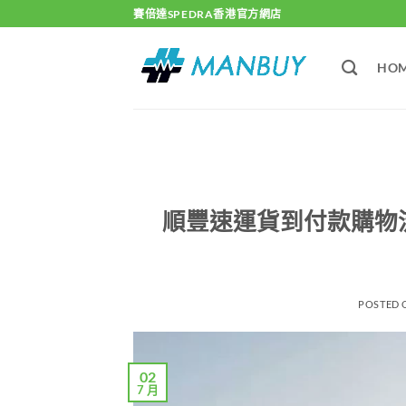
Skip
賽倍達SPEDRA香港官方網店
to
content
HO
順豐速運貨到付款購物流程
POSTED
02
7 月