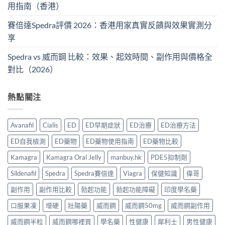
用指南（香港）
賽倍達Spedra評價 2026：香港用家真實反饋與效果實測分
享
Spedra vs 威而鋼 比較：效果、起效時間、副作用與價格全
對比（2026）
熱點關注
Avanafil
Cialis
ED
ED早期症狀
ED治療
ED治療方法
ED自我檢測
ED藥物
ED藥物使用指南
ED藥物比較
Kamagra
Kamagra Oral Jelly
manbuy.hk
PDE5抑制劑
Sildenafil
Spedra
Spedra賽倍達
Viagra
保健知識
偉哥
副作用
副作用比較
勃起功能
勃起功能障礙
印度學名藥
口服果凍
增硬
壯陽藥
威而鋼
威而鋼50mg
威而鋼副作用
威而鋼半粒
威而鋼哪裡買
學名藥
性健康
犀利士
男性健康