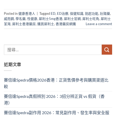
Posted in
健康香港人
|
Tagged
ED
,
ED治療
,
保健知識
,
勃起功能
,
壯陽藥
,
威而鋼
,
學名藥
,
性健康
,
犀利士5mg香港
,
犀利士官網
,
犀利士旺角
,
犀利士
荃灣
,
犀利士香港藥房
,
購買犀利士
,
香港藥房網購
Leave a comment
近期文章
賽倍達Spedra價格2026香港：正貨售價參考與購買渠道比
較
賽倍達Spedra真假辨別 2026：3招分辨正貨 vs 假貨（香
港）
賽倍達Spedra副作用 2026：常見副作用、發生率與安全服