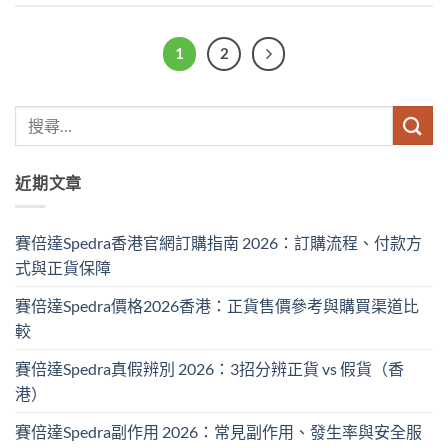
1
2
近期文章
賽倍達Spedra香港官網訂購指南 2026：訂購流程、付款方
式與正貨保障
賽倍達Spedra價格2026香港：正貨售價參考與購買渠道比
較
賽倍達Spedra真假辨別 2026：3招分辨正貨 vs 假貨（香
港）
賽倍達Spedra副作用 2026：常見副作用、發生率與安全服