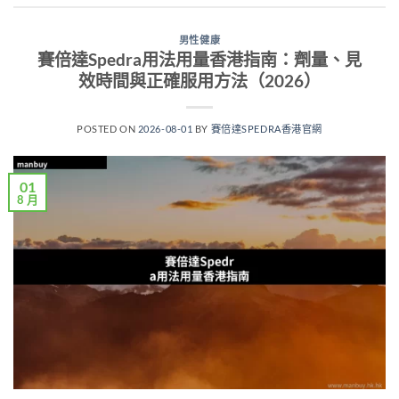
男性健康
賽倍達Spedra用法用量香港指南：劑量、見
效時間與正確服用方法（2026）
POSTED ON
2026-08-01
BY
賽倍達SPEDRA香港官網
01
8 月