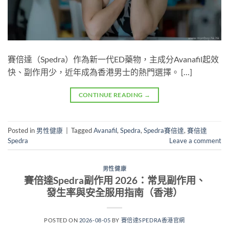
賽倍達（Spedra）作為新一代ED藥物，主成分Avanafil起效
快、副作用少，近年成為香港男士的熱門選擇。 […]
CONTINUE READING
→
Posted in
男性健康
|
Tagged
Avanafil
,
Spedra
,
Spedra賽倍達
,
賽倍達
Spedra
Leave a comment
男性健康
賽倍達Spedra副作用 2026：常見副作用、
發生率與安全服用指南（香港）
POSTED ON
2026-08-05
BY
賽倍達SPEDRA香港官網