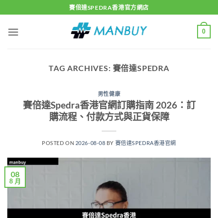
Skip
賽倍達SPEDRA香港官方網店
to
content
0
TAG ARCHIVES:
賽倍達SPEDRA
男性健康
賽倍達Spedra香港官網訂購指南 2026：訂
購流程、付款方式與正貨保障
POSTED ON
2026-08-08
BY
賽倍達SPEDRA香港官網
08
8 月