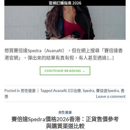
想買賽倍達Spedra（Avanafil），但在網上搜尋「賽倍達香
港官網」，彈出來的結果有真有假，有人甚至遇過 […]
CONTINUE READING
→
Posted in
男性健康
|
Tagged
Avanafil
,
ED治療
,
Spedra
,
賽倍達Spedra
,
香
港
Leave a comment
男性健康
賽倍達Spedra價格2026香港：正貨售價參考
與購買渠道比較