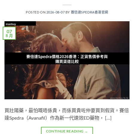
POSTED ON
2026-08-07
BY
賽倍達SPEDRA香港官網
07
8 月
買壯陽藥，最怕嘅唔係貴，而係買貴咗仲要買到假貨。賽倍
達Spedra（Avanafil）作為新一代速效ED藥物， […]
CONTINUE READING
→