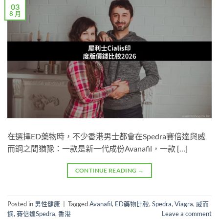
03
8 月
在選擇ED藥物時，不少香港男士都會在Spedra賽倍達與威
而鋼之間猶豫：一款是新一代成份Avanafil，一款 […]
CONTINUE READING
→
Posted in
男性健康
|
Tagged
Avanafil
,
ED藥物比較
,
Spedra
,
Viagra
,
威而
鋼
,
賽倍達Spedra
,
香港
Leave a comment