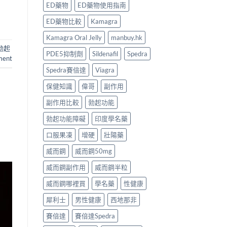
ED藥物
ED藥物使用指南
ED藥物比較
Kamagra
Kamagra Oral Jelly
manbuy.hk
勃起
PDE5抑制劑
Sildenafil
Spedra
ment
Spedra賽倍達
Viagra
保健知識
偉哥
副作用
副作用比較
勃起功能
勃起功能障礙
印度學名藥
口服果凍
增硬
壯陽藥
威而鋼
威而鋼50mg
威而鋼副作用
威而鋼半粒
威而鋼哪裡買
學名藥
性健康
犀利士
男性健康
西地那非
賽倍達
賽倍達Spedra