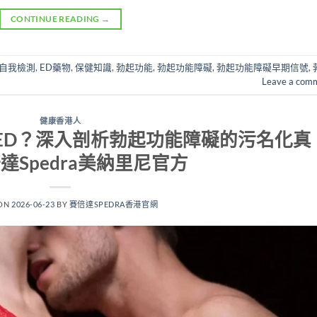
CONTINUE READING
→
D自我檢測
,
ED藥物
,
保健知識
,
勃起功能
,
勃起功能障礙
,
勃起功能障礙早期信號
,
Leave a com
健康香港人
ED？深入剖析勃起功能障礙的污名化真
倍達Spedra美納里尼官方
 ON
2026-06-23
BY
賽倍達SPEDRA香港官網