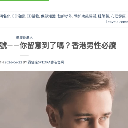
D污名化
,
ED治療
,
ED藥物
,
保健知識
,
勃起功能
,
勃起功能障礙
,
壯陽藥
,
心理健康
,
Leave a com
健康香港人
號——你留意到了嗎？香港男性必讀
 ON
2026-06-22
BY
賽倍達SPEDRA香港官網