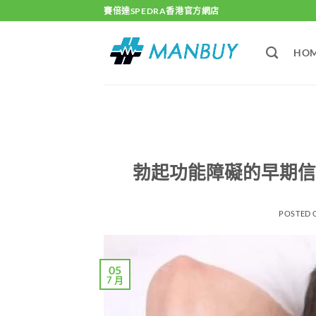
Skip
賽倍達SPEDRA香港官方網店
to
content
HO
勃起功能障礙的早期信
POSTED
05
7 月