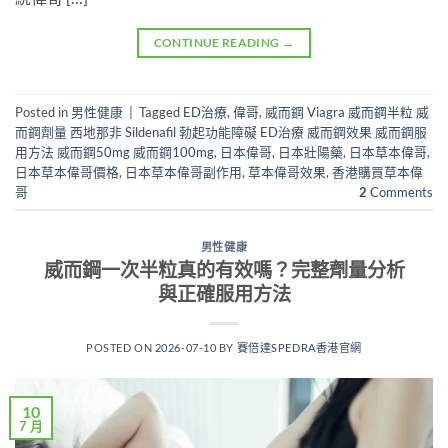
CONTINUE READING
→
Posted in
男性健康
|
Tagged
ED治療
,
偉哥
,
威而鋼 Viagra 威而鋼半粒 威
而鋼劑量 西地那非 Sildenafil 勃起功能障礙 ED治療 威而鋼效果 威而鋼服
用方法 威而鋼50mg 威而鋼100mg
,
日本偉哥
,
日本壯陽藥
,
日本草本偉哥
,
日本草本偉哥價格
,
日本草本偉哥副作用
,
草本偉哥效果
,
香港購買草本偉
哥
2
Comments
男性健康
威而鋼一次半粒真的有效嗎？完整劑量分析
與正確服用方法
POSTED ON
2026-07-10
BY
賽倍達SPEDRA香港官網
10
7 月