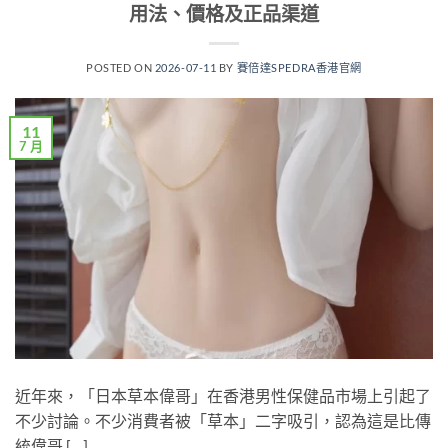
用法、價格及正品渠道
POSTED ON
2026-07-11
BY
賽倍達SPEDRA香港官網
11
7 月
近年來，「日本草本偉哥」在香港男性保健品市場上引起了
不少討論。不少消費者被「草本」二字吸引，認為這是比傳
統偉哥 […]