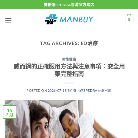
Skip
賽倍達SPEDRA香港官方網店
to
content
0
TAG ARCHIVES:
ED治療
男性健康
威而鋼的正確服用方法與注意事項：安全用
藥完整指南
POSTED ON
2026-07-15
BY
賽倍達SPEDRA香港官網
15
7 月