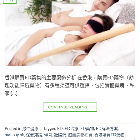
香港購買ED藥物的主要渠道分析 在香港，購買ED藥物（勃
起功能障礙藥物）有多種渠道可供選擇，包括實體藥房、私
家 […]
CONTINUE READING
→
Posted in
男性健康
|
Tagged
ED
,
ED治療
,
ED藥物
,
ED解決方案
,
manbuy.hk
,
保健知識
,
偉哥
,
壯陽藥
,
威而鋼哪裡買
,
香港購買ED藥物