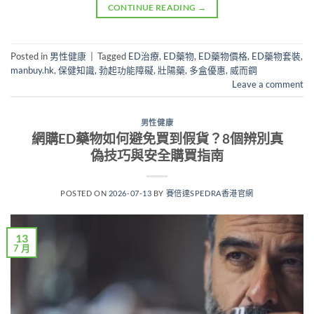
CONTINUE READING
→
Posted in
男性健康
|
Tagged
ED治療
,
ED藥物
,
ED藥物價格
,
ED藥物套裝
,
manbuy.hk
,
保健知識
,
勃起功能障礙
,
壯陽藥
,
多盒優惠
,
威而鋼
Leave a comment
男性健康
網購ED藥物如何避免買到假貨？8個辨別真
偽技巧與安全購買指南
POSTED ON
2026-07-13
BY
賽倍達SPEDRA香港官網
13
7 月