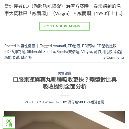
當你搜尋ED（勃起功能障礙）治療方案時，最常聽到的名
字大概就是「威而鋼」（Viagra）。威而鋼自1998年上 […]
CONTINUE READING
→
Posted in
男性健康
|
Tagged
Avanafil
,
ED治療
,
ED藥物
,
ED藥物比較
,
PDE5抑制劑
,
Sildenafil
,
Spedra
,
Spedra賽倍達
,
Viagra
,
副作用比較
,
勃起
功能障礙
,
威而鋼
5
Comments
男性健康
口服果凍與藥丸哪種吸收更快？劑型對比與
吸收機制全面分析
POSTED ON
2026-07-08
BY
賽倍達SPEDRA香港官網
08
7 月