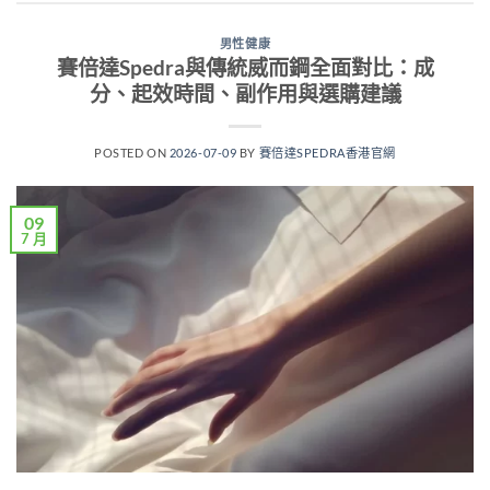
男性健康
賽倍達Spedra與傳統威而鋼全面對比：成
分、起效時間、副作用與選購建議
POSTED ON
2026-07-09
BY
賽倍達SPEDRA香港官網
09
7 月