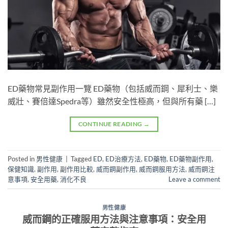
ED藥物常見副作用一覽 ED藥物（包括威而鋼、犀利士、樂
威壯、賽倍達Spedra等）雖然安全性極高，但與所有藥 […]
CONTINUE READING
→
Posted in
男性健康
|
Tagged
ED
,
ED治療方法
,
ED藥物
,
ED藥物副作用
,
保健知識
,
副作用
,
副作用比較
,
威而鋼副作用
,
威而鋼服用方法
,
威而鋼注
意事項
,
安全用藥
,
消化不良
Leave a comment
男性健康
威而鋼的正確服用方法與注意事項：安全用