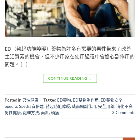
ED（勃起功能障礙）藥物為許多有需要的男性帶來了改善
生活質素的機會，但不少用家在使用過程中會擔心副作用的
問題。 […]
CONTINUE READING
→
Posted in
男性健康
|
Tagged
ED藥物
,
ED藥物副作用
,
ED藥物安全
,
Spedra
,
Spedra賽倍達
,
勃起功能障礙
,
威而鋼副作用
,
安全用藥
,
消化不良
,
男性健康
,
處理方法
,
面紅
,
頭痛
3
Comments