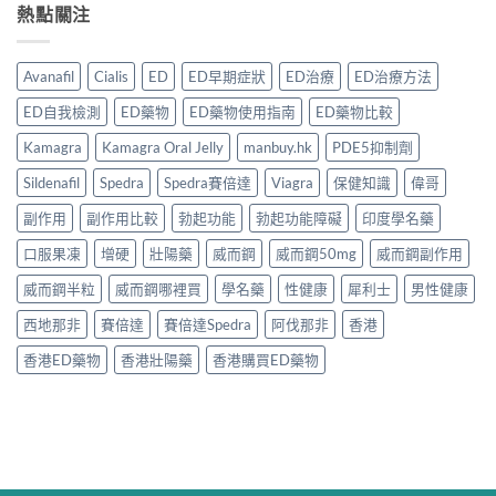
熱點關注
Avanafil
Cialis
ED
ED早期症狀
ED治療
ED治療方法
ED自我檢測
ED藥物
ED藥物使用指南
ED藥物比較
Kamagra
Kamagra Oral Jelly
manbuy.hk
PDE5抑制劑
Sildenafil
Spedra
Spedra賽倍達
Viagra
保健知識
偉哥
副作用
副作用比較
勃起功能
勃起功能障礙
印度學名藥
口服果凍
增硬
壯陽藥
威而鋼
威而鋼50mg
威而鋼副作用
威而鋼半粒
威而鋼哪裡買
學名藥
性健康
犀利士
男性健康
西地那非
賽倍達
賽倍達Spedra
阿伐那非
香港
香港ED藥物
香港壯陽藥
香港購買ED藥物