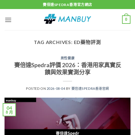
Skip
賽倍達SPEDRA香港官方網店
to
content
0
TAG ARCHIVES:
ED藥物評測
男性健康
賽倍達Spedra評價 2026：香港用家真實反
饋與效果實測分享
POSTED ON
2026-08-04
BY
賽倍達SPEDRA香港官網
04
8 月