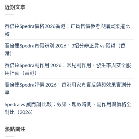
近期文章
賽倍達Spedra價格2026香港：正貨售價參考與購買渠道比
較
賽倍達Spedra真假辨別 2026：3招分辨正貨 vs 假貨（香
港）
賽倍達Spedra副作用 2026：常見副作用、發生率與安全服
用指南（香港）
賽倍達Spedra評價 2026：香港用家真實反饋與效果實測分
享
Spedra vs 威而鋼 比較：效果、起效時間、副作用與價格全
對比（2026）
熱點關注