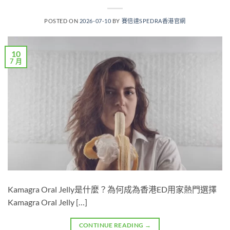
POSTED ON
2026-07-10
BY
賽倍達SPEDRA香港官網
10
7 月
Kamagra Oral Jelly是什麼？為何成為香港ED用家熱門選擇
Kamagra Oral Jelly […]
CONTINUE READING
→