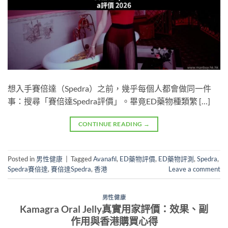
想入手賽倍達（Spedra）之前，幾乎每個人都會做同一件
事：搜尋「賽倍達Spedra評價」。畢竟ED藥物種類繁 […]
CONTINUE READING
→
Posted in
男性健康
|
Tagged
Avanafil
,
ED藥物評價
,
ED藥物評測
,
Spedra
,
Spedra賽倍達
,
賽倍達Spedra
,
香港
Leave a comment
男性健康
Kamagra Oral Jelly真實用家評價：效果、副
作用與香港購買心得